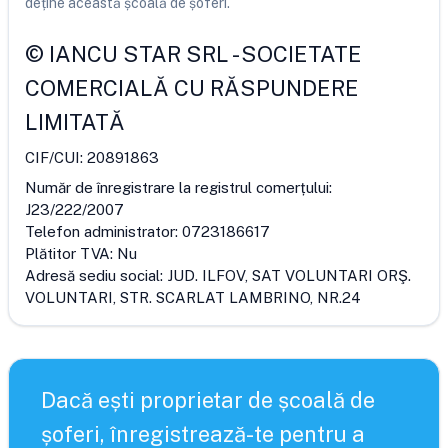
deține această școală de șoferi.
©
IANCU STAR SRL
-
SOCIETATE
COMERCIALĂ CU RĂSPUNDERE
LIMITATĂ
CIF/CUI:
20891863
Număr de înregistrare la registrul comerțului:
J23/222/2007
Telefon administrator:
0723186617
Plătitor TVA:
Nu
Adresă sediu social:
JUD. ILFOV, SAT VOLUNTARI ORŞ.
VOLUNTARI, STR. SCARLAT LAMBRINO, NR.24
Dacă ești proprietar de școală de
șoferi, înregistrează-te pentru a