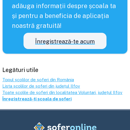
adăuga informații despre școala ta
și pentru a beneficia de aplicația
noastră gratuită!
Înregistrează-te acum
Legături utile
Topul școlilor de șoferi din România
Lista școlilor de șoferi din județul
Ilfov
Toate școlile de șoferi din localitatea
Voluntari
, județul
Ilfov
Înregistrează-ți școala de șoferi