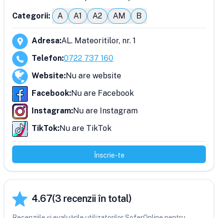
Categorii:
A
A1
A2
AM
B
Adresa
:
AL. Mateoritilor, nr. 1
Telefon
:
0722 737 160
Website
:
Nu are website
Facebook
:
Nu are Facebook
Instagram
:
Nu are Instagram
TikTok
:
Nu are TikTok
Înscrie-te
4.67
(
3
recenzii în total)
Recenziile și evaluările utilizatorilor SoferOnline pentru