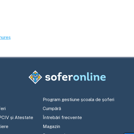
mureș
Program gestiune școala de șoferi
eri
Cumpără
PCIV și Atestate
Întrebări frecvente
tiere
Magazin