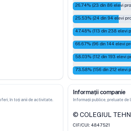
26.74
% (
23
din
86
elevi pr
25.53
% (
24
din
94
elevi pr
47.48
% (
113
din
238
elevi 
66.67
% (
96
din
144
elevi p
58.03
% (
112
din
193
elevi p
73.58
% (
156
din
212
elevi 
Informații companie
ri, în toți anii de activitate.
Informații publice, preluate d
©
COLEGIUL TEHN
CIF/CUI:
4847521