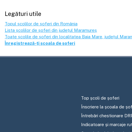
Legături utile
Topul școlilor de șoferi din România
Lista școlilor de șoferi din județul
Maramureș
Toate școlile de șoferi din localitatea
Baia Mare
, județul
Mara
Înregistrează-ți școala de șoferi
Top școli de șoferi
Înscriere la școala de șof
Întrebări chestionare DR
Indicatoare și marcaje ru