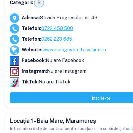
Categorii:
B
Adresa
:
Strada Progresului, nr. 43
Telefon
:
0722 458 500
Telefon
:
0262 223 685
Website
:
www.asalignybm.tpsvision.ro
Facebook
:
Nu are Facebook
Instagram
:
Nu are Instagram
TikTok
:
Nu are TikTok
Înscrie-te
Locația 1 - Baia Mare, Maramureș
Informații și date de contact pentru locația nr 1 a școlii de șofer