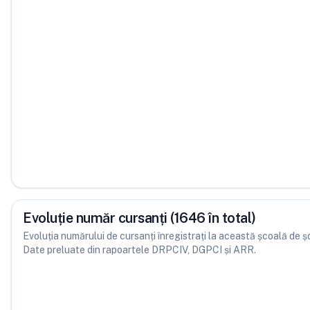
Evoluție număr cursanți (1646 în total)
Evoluția numărului de cursanți înregistrați la această școală de șofe
Date preluate din rapoartele DRPCIV, DGPCI și ARR.