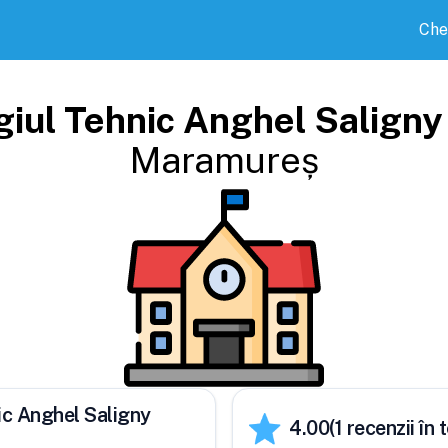
Che
giul Tehnic Anghel Saligny
Maramureș
ic Anghel Saligny
4.00
(
1
recenzii în t