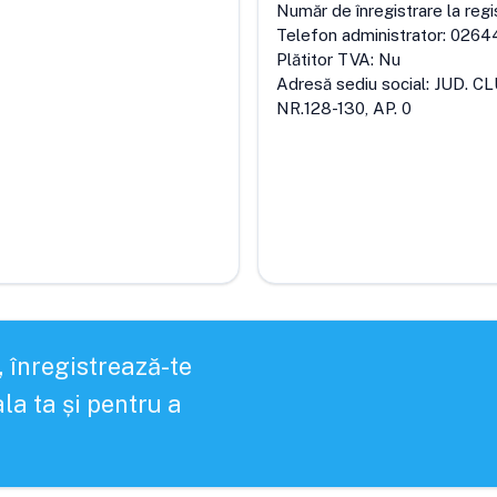
Număr de înregistrare la regi
Telefon administrator:
0264
Plătitor TVA:
Nu
Adresă sediu social:
JUD. CL
NR.128-130, AP. 0
, înregistrează-te
la ta și pentru a