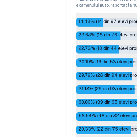
examenului auto, raportat la num
14.43
% (
14
din
97
elevi pro
23.68
% (
18
din
76
elevi pro
22.73
% (
10
din
44
elevi pro
30.19
% (
16
din
53
elevi pro
29.79
% (
28
din
94
elevi pr
31.18
% (
29
din
93
elevi pro
60.00
% (
39
din
65
elevi pr
58.54
% (
48
din
82
elevi pr
29.33
% (
22
din
75
elevi pr