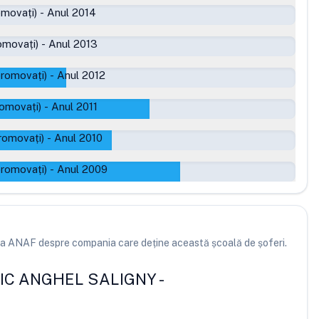
omovați)
-
Anul 2014
omovați)
-
Anul 2013
promovați)
-
Anul 2012
romovați)
-
Anul 2011
romovați)
-
Anul 2010
promovați)
-
Anul 2009
e la ANAF despre compania care deține această școală de șoferi.
IC ANGHEL SALIGNY
-