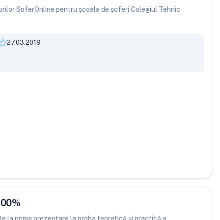
atorilor SoferOnline pentru școala de șoferi Colegiul Tehnic
27.03.2019
.00
%
 la prima prezentare la proba teoretică și practică a