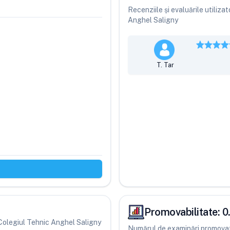
Recenziile și evaluările utiliz
Anghel Saligny
T. Tar
Promovabilitate:
0
i Colegiul Tehnic Anghel Saligny
Numărul de examinări promovate