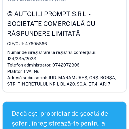
©
AUTOLILI PROMPT S.R.L.
-
SOCIETATE COMERCIALĂ CU
RĂSPUNDERE LIMITATĂ
CIF/CUI:
47605866
Număr de înregistrare la registrul comerțului:
J24/235/2023
Telefon administrator:
0742072306
Plătitor TVA:
Nu
Adresă sediu social:
JUD. MARAMUREŞ, ORŞ. BORŞA,
STR. TINERETULUI, NR.1, BL.A20, SC.A, ET.4, AP.17
Dacă ești proprietar de școală de
șoferi, înregistrează-te pentru a