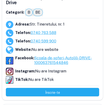
Drive
Categorii:
B
BE
Adresa
:
Str. Tineretului, nr. 1
Telefon
:
0740 763 588
Telefon
:
0740 599 900
Website
:
Nu are website
Facebook
:
Școala-de-șoferi-Autolili-DRIVE-
100063761544846
Instagram
:
Nu are Instagram
TikTok
:
Nu are TikTok
Înscrie-te