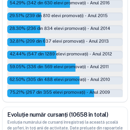
54.29
% (
342
din
630
elevi promovați)
-
Anul 2016
29.51
% (
239
din
810
elevi promovați)
-
Anul 2015
28.30
% (
236
din
834
elevi promovați)
-
Anul 2014
32.81
% (
209
din
637
elevi promovați)
-
Anul 2013
42.44
% (
547
din
1289
elevi promovați)
-
Anul 2012
59.05
% (
336
din
569
elevi promovați)
-
Anul 2011
62.50
% (
305
din
488
elevi promovați)
-
Anul 2010
75.21
% (
267
din
355
elevi promovați)
-
Anul 2009
Evoluție număr cursanți (10658 în total)
Evoluția numărului de cursanți înregistrați la această școală
de șoferi, în toți anii de activitate. Date preluate din rapoartele