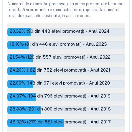
Numărul de examinări promovate la prima prezentare la proba
teoretică și practică a examenului auto, raportat la numărul
total de examinări susținute, în anii anteriori.
20.32
% (
90
din
443
elevi promovați)
-
Anul 2024
18.16
% (
81
din
446
elevi promovați)
-
Anul 2023
21.54
% (
120
din
557
elevi promovați)
-
Anul 2022
24.20
% (
182
din
752
elevi promovați)
-
Anul 2021
22.06
% (
148
din
671
elevi promovați)
-
Anul 2020
24.37
% (
194
din
796
elevi promovați)
-
Anul 2019
28.88
% (
231
din
800
elevi promovați)
-
Anul 2018
48.02
% (
279
din
581
elevi promovați)
-
Anul 2017