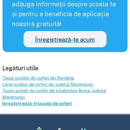
adăuga informații despre școala ta
și pentru a beneficia de aplicația
noastră gratuită!
Înregistrează-te acum
Legături utile
Topul școlilor de șoferi din România
Lista școlilor de șoferi din județul
Maramureș
Toate școlile de șoferi din localitatea
Borșa
, județul
Maramureș
Înregistrează-ți școala de șoferi