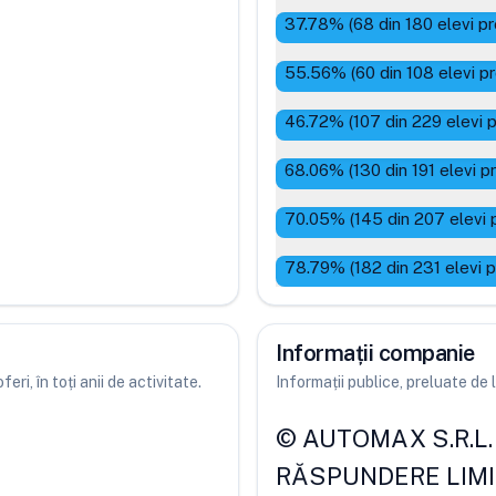
37.78
% (
68
din
180
elevi p
55.56
% (
60
din
108
elevi p
46.72
% (
107
din
229
elevi 
68.06
% (
130
din
191
elevi p
70.05
% (
145
din
207
elevi 
78.79
% (
182
din
231
elevi 
Informații companie
ri, în toți anii de activitate.
Informații publice, preluate d
©
AUTOMAX S.R.L.
RĂSPUNDERE LIM