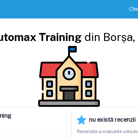
Che
utomax Training
din
Borșa
,
ning
nu există recenzii
Recenziile și evaluările utiliz