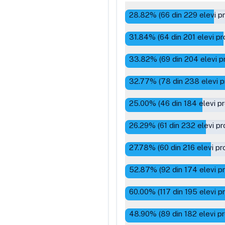
28.82
% (
66
din
229
elevi p
31.84
% (
64
din
201
elevi pr
33.82
% (
69
din
204
elevi p
32.77
% (
78
din
238
elevi p
25.00
% (
46
din
184
elevi p
26.29
% (
61
din
232
elevi pr
27.78
% (
60
din
216
elevi pr
52.87
% (
92
din
174
elevi p
60.00
% (
117
din
195
elevi p
48.90
% (
89
din
182
elevi p