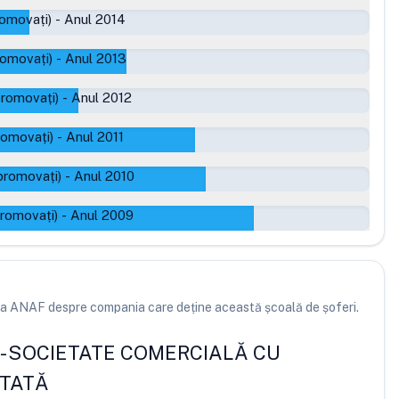
romovați)
-
Anul 2014
romovați)
-
Anul 2013
promovați)
-
Anul 2012
romovați)
-
Anul 2011
promovați)
-
Anul 2010
promovați)
-
Anul 2009
e la ANAF despre compania care deține această școală de șoferi.
-
SOCIETATE COMERCIALĂ CU
ITATĂ