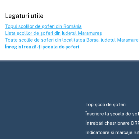
Legături utile
Topul școlilor de șoferi din România
Lista școlilor de șoferi din județul
Maramureș
Toate școlile de șoferi din localitatea
Borșa
, județul
Maramure
Înregistrează-ți școala de șoferi
Top școli de șoferi
Înscriere la școala de șof
Întrebări chestionare DR
Indicatoare și marcaje ru