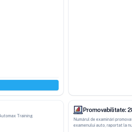
Promovabilitate:
2
i Automax Training
Numărul de examinări promovate
examenului auto, raportat la num