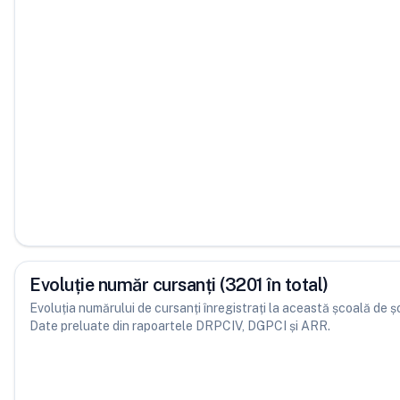
Evoluție număr cursanți (3201 în total)
Evoluția numărului de cursanți înregistrați la această școală de șofe
Date preluate din rapoartele DRPCIV, DGPCI și ARR.