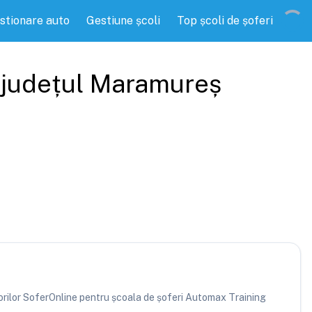
stionare auto
Gestiune școli
Top școli de șoferi
 județul
Maramureș
atorilor SoferOnline pentru școala de șoferi Automax Training