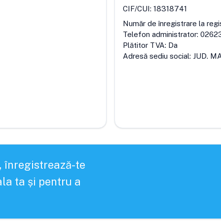
CIF/CUI:
18318741
Număr de înregistrare la regi
Telefon administrator:
0262
Plătitor TVA:
Da
Adresă sediu social:
JUD. M
, înregistrează-te
la ta și pentru a