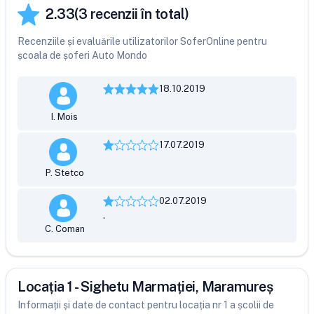
2.33
(
3
recenzii în total)
Recenziile și evaluările utilizatorilor SoferOnline pentru
școala de șoferi Auto Mondo
18.10.2019
I. Mois
17.07.2019
P. Stetco
02.07.2019
.
C. Coman
Locația 1 - Sighetu Marmației, Maramureș
Informații și date de contact pentru locația nr 1 a școlii de