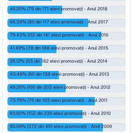
46.20
% (
79
din
171
elevi promovați)
-
Anul 2018
68.38
% (
80
din
117
elevi promovați)
-
Anul 2017
79.43
% (
112
din
141
elevi promovați)
-
Anul 2016
41.49
% (
78
din
188
elevi promovați)
-
Anul 2015
29.12
% (
53
din
182
elevi promovați)
-
Anul 2014
43.48
% (
60
din
138
elevi promovați)
-
Anul 2013
49.26
% (
100
din
203
elevi promovați)
-
Anul 2012
73.79
% (
76
din
103
elevi promovați)
-
Anul 2011
63.60
% (
152
din
239
elevi promovați)
-
Anul 2010
80.69
% (
372
din
461
elevi promovați)
-
Anul 2009