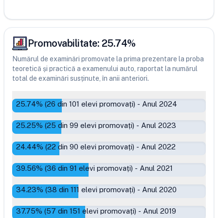
Promovabilitate:
25.74
%
Numărul de examinări promovate la prima prezentare la proba
teoretică și practică a examenului auto, raportat la numărul
total de examinări susținute, în anii anteriori.
25.74
% (
26
din
101
elevi promovați)
-
Anul 2024
25.25
% (
25
din
99
elevi promovați)
-
Anul 2023
24.44
% (
22
din
90
elevi promovați)
-
Anul 2022
39.56
% (
36
din
91
elevi promovați)
-
Anul 2021
34.23
% (
38
din
111
elevi promovați)
-
Anul 2020
37.75
% (
57
din
151
elevi promovați)
-
Anul 2019