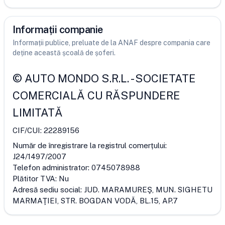
Informații companie
Informații publice, preluate de la ANAF despre compania care
deține această școală de șoferi.
©
AUTO MONDO S.R.L.
-
SOCIETATE
COMERCIALĂ CU RĂSPUNDERE
LIMITATĂ
CIF/CUI:
22289156
Număr de înregistrare la registrul comerțului:
J24/1497/2007
Telefon administrator:
0745078988
Plătitor TVA:
Nu
Adresă sediu social:
JUD. MARAMUREŞ, MUN. SIGHETU
MARMAŢIEI, STR. BOGDAN VODĂ, BL.15, AP.7