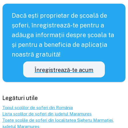
Dacă ești proprietar de școală de
șoferi, înregistrează-te pentru a
adăuga informații despre școala ta
și pentru a beneficia de aplicația
noastră gratuită!
Înregistrează-te acum
Legături utile
Topul școlilor de șoferi din România
Lista școlilor de șoferi din județul
Maramureș
Toate școlile de șoferi din localitatea
Sighetu Marmației
,
județul
Maramureș