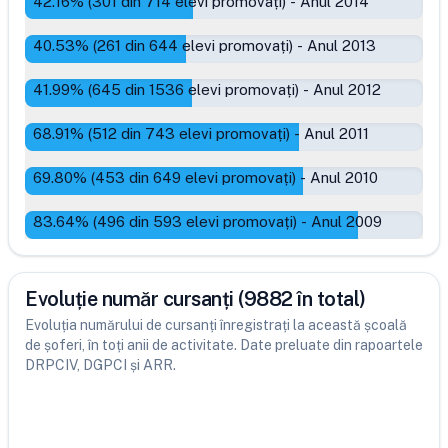
42.16
% (
301
din
714
elevi promovați)
-
Anul 2014
40.53
% (
261
din
644
elevi promovați)
-
Anul 2013
41.99
% (
645
din
1536
elevi promovați)
-
Anul 2012
68.91
% (
512
din
743
elevi promovați)
-
Anul 2011
69.80
% (
453
din
649
elevi promovați)
-
Anul 2010
83.64
% (
496
din
593
elevi promovați)
-
Anul 2009
Evoluție număr cursanți (9882 în total)
Evoluția numărului de cursanți înregistrați la această școală
de șoferi, în toți anii de activitate. Date preluate din rapoartele
DRPCIV, DGPCI și ARR.