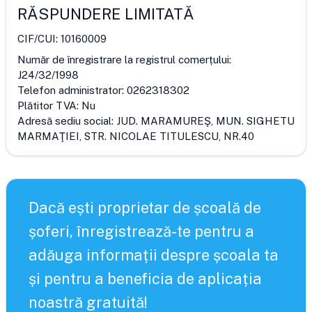
RĂSPUNDERE LIMITATĂ
CIF/CUI:
10160009
Număr de înregistrare la registrul comerțului:
J24/32/1998
Telefon administrator:
0262318302
Plătitor TVA:
Nu
Adresă sediu social:
JUD. MARAMUREŞ, MUN. SIGHETU
MARMAŢIEI, STR. NICOLAE TITULESCU, NR.40
Dacă ești proprietar de școală de
șoferi, înregistrează-te pentru a
adăuga informații despre școala ta
și pentru a beneficia de aplicația
noastră gratuită!