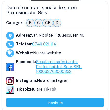
Date de contact școala de șoferi
Profesionistul Serv
Categorii:
B
C
CE
D
Adresa
:
Str. Nicolae Titulescu, Nr. 40
Telefon
:
0740 021 114
Website
:
Nu are website
Facebook
:
Scoala-de-soferi-auto-
Profesionistul-Serv-SRL-
100063768060332
Instagram
:
Nu are Instagram
TikTok
:
Nu are TikTok
Înscrie-te