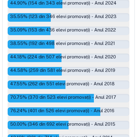
44.90
% (
154
din
343
elevi promovați)
-
Anul 2024
35.55
% (
123
din
346
elevi promovați)
-
Anul 2023
35.09
% (
153
din
436
elevi promovați)
-
Anul 2022
38.55
% (
192
din
498
elevi promovați)
-
Anul 2021
44.18
% (
224
din
507
elevi promovați)
-
Anul 2020
44.58
% (
259
din
581
elevi promovați)
-
Anul 2019
47.55
% (
262
din
551
elevi promovați)
-
Anul 2018
70.75
% (
370
din
523
elevi promovați)
-
Anul 2017
76.24
% (
401
din
526
elevi promovați)
-
Anul 2016
50.00
% (
346
din
692
elevi promovați)
-
Anul 2015