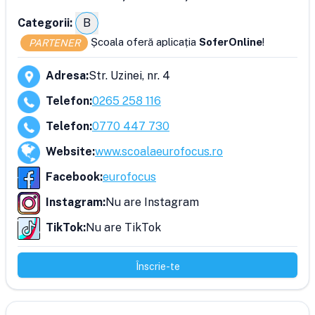
Categorii:
B
Școala oferă aplicația
SoferOnline
!
PARTENER
Adresa
:
Str. Uzinei, nr. 4
Telefon
:
0265 258 116
Telefon
:
0770 447 730
Website
:
www.scoalaeurofocus.ro
Facebook
:
eurofocus
Instagram
:
Nu are Instagram
TikTok
:
Nu are TikTok
Înscrie-te