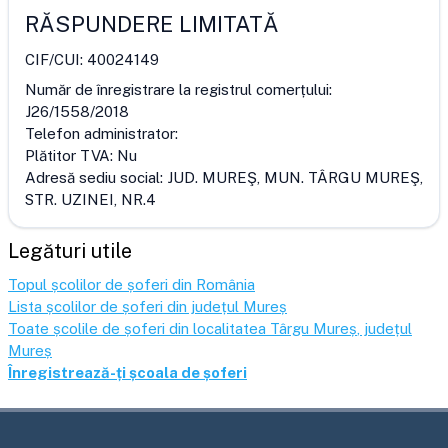
RĂSPUNDERE LIMITATĂ
CIF/CUI:
40024149
Număr de înregistrare la registrul comerțului:
J26/1558/2018
Telefon administrator:
Plătitor TVA:
Nu
Adresă sediu social:
JUD. MUREŞ, MUN. TÂRGU MUREŞ,
STR. UZINEI, NR.4
Legături utile
Topul școlilor de șoferi din România
Lista școlilor de șoferi din județul
Mureș
Toate școlile de șoferi din localitatea
Târgu Mureș
, județul
Mureș
Înregistrează-ți școala de șoferi