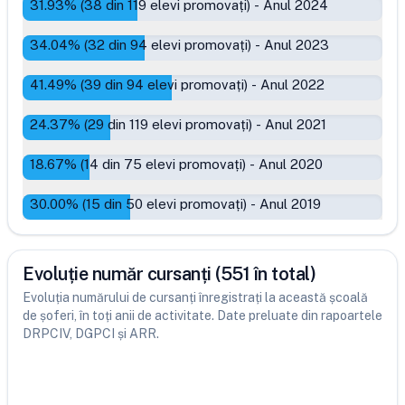
31.93
% (
38
din
119
elevi promovați)
-
Anul 2024
34.04
% (
32
din
94
elevi promovați)
-
Anul 2023
41.49
% (
39
din
94
elevi promovați)
-
Anul 2022
24.37
% (
29
din
119
elevi promovați)
-
Anul 2021
18.67
% (
14
din
75
elevi promovați)
-
Anul 2020
30.00
% (
15
din
50
elevi promovați)
-
Anul 2019
Evoluție număr cursanți (551 în total)
Evoluția numărului de cursanți înregistrați la această școală
de șoferi, în toți anii de activitate. Date preluate din rapoartele
DRPCIV, DGPCI și ARR.