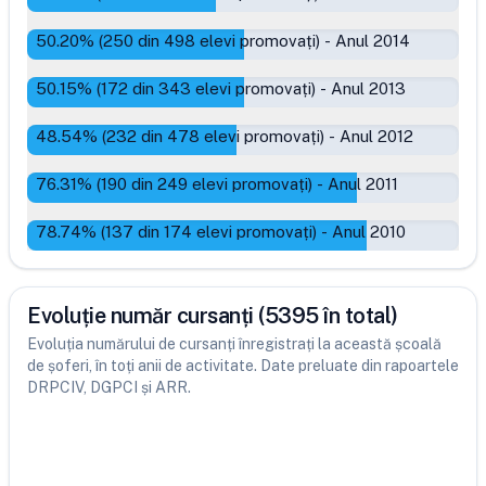
50.20
% (
250
din
498
elevi promovați)
-
Anul 2014
50.15
% (
172
din
343
elevi promovați)
-
Anul 2013
48.54
% (
232
din
478
elevi promovați)
-
Anul 2012
76.31
% (
190
din
249
elevi promovați)
-
Anul 2011
78.74
% (
137
din
174
elevi promovați)
-
Anul 2010
Evoluție număr cursanți (5395 în total)
Evoluția numărului de cursanți înregistrați la această școală
de șoferi, în toți anii de activitate. Date preluate din rapoartele
DRPCIV, DGPCI și ARR.