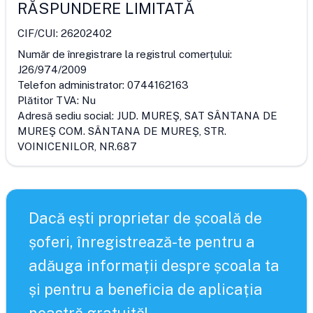
RĂSPUNDERE LIMITATĂ
CIF/CUI:
26202402
Număr de înregistrare la registrul comerțului:
J26/974/2009
Telefon administrator:
0744162163
Plătitor TVA:
Nu
Adresă sediu social:
JUD. MUREŞ, SAT SÂNTANA DE
MUREŞ COM. SÂNTANA DE MUREŞ, STR.
VOINICENILOR, NR.687
Dacă ești proprietar de școală de
șoferi, înregistrează-te pentru a
adăuga informații despre școala ta
și pentru a beneficia de aplicația