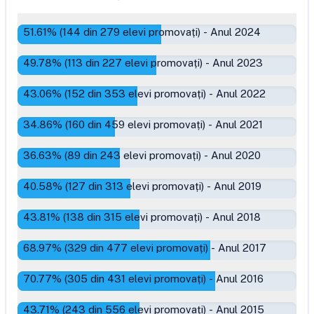
51.61
% (
144
din
279
elevi promovați)
-
Anul 2024
49.78
% (
113
din
227
elevi promovați)
-
Anul 2023
43.06
% (
152
din
353
elevi promovați)
-
Anul 2022
34.86
% (
160
din
459
elevi promovați)
-
Anul 2021
36.63
% (
89
din
243
elevi promovați)
-
Anul 2020
40.58
% (
127
din
313
elevi promovați)
-
Anul 2019
43.81
% (
138
din
315
elevi promovați)
-
Anul 2018
68.97
% (
329
din
477
elevi promovați)
-
Anul 2017
70.77
% (
305
din
431
elevi promovați)
-
Anul 2016
43.71
% (
243
din
556
elevi promovați)
-
Anul 2015