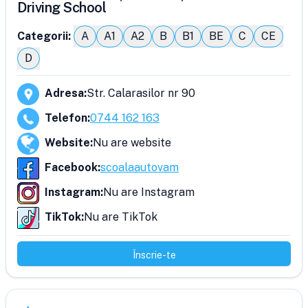
Driving School
Categorii:
A
A1
A2
B
B1
BE
C
CE
D
Adresa
:
Str. Calarasilor nr 90
Telefon
:
0744 162 163
Website
:
Nu are website
Facebook
:
scoalaautovam
Instagram
:
Nu are Instagram
TikTok
:
Nu are TikTok
Înscrie-te