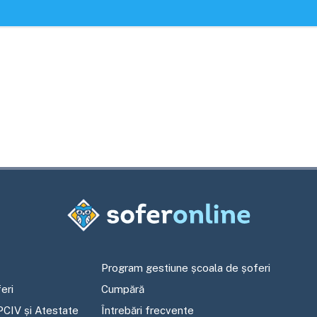
Program gestiune școala de șoferi
eri
Cumpără
PCIV și Atestate
Întrebări frecvente