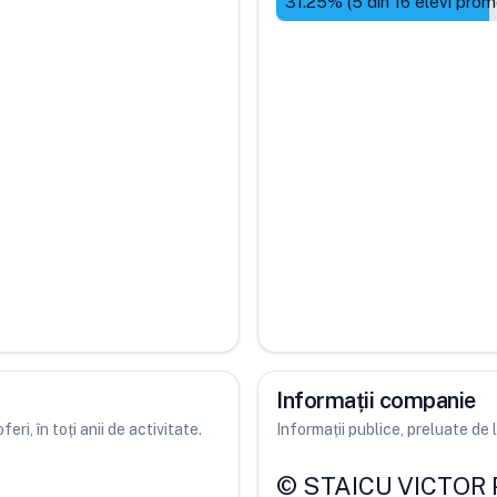
31.25
% (
5
din
16
elevi prom
Informații companie
ri, în toți anii de activitate.
Informații publice, preluate d
©
STAICU VICTOR