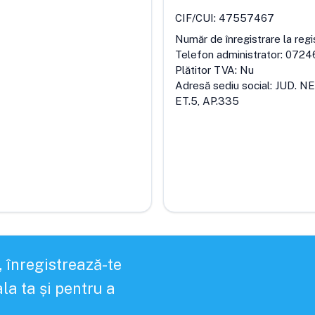
CIF/CUI:
47557467
Număr de înregistrare la regi
Telefon administrator:
0724
Plătitor TVA:
Nu
Adresă sediu social:
JUD. N
ET.5, AP.335
, înregistrează-te
la ta și pentru a