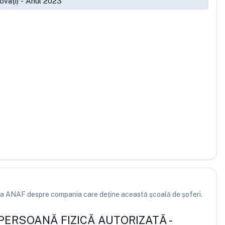
ovați)
-
Anul 2023
e la ANAF despre compania care deține această școală de șoferi.
 PERSOANĂ FIZICĂ AUTORIZATĂ
-