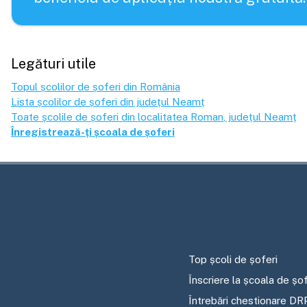
Legături utile
Topul școlilor de șoferi din România
Lista școlilor de șoferi din județul
Neamț
Toate școlile de șoferi din localitatea
Roman
, județul
Neamț
Înregistrează-ți școala de șoferi
Top școli de șoferi
Înscriere la școala de șof
Întrebări chestionare DR