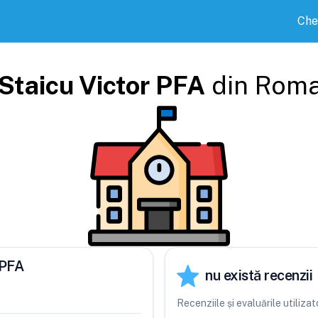
Che
Staicu Victor PFA
din
Rom
 PFA
nu există recenzii
Recenziile și evaluările utiliz