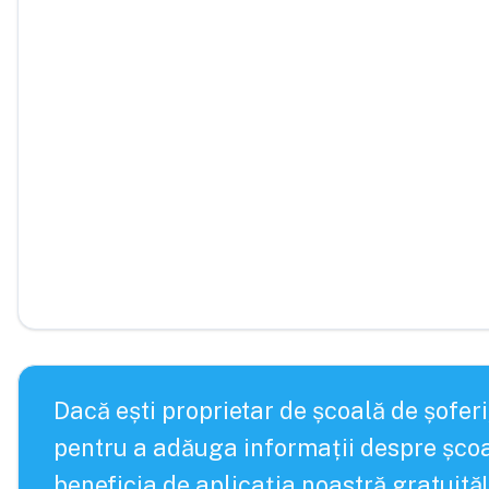
Dacă ești proprietar de școală de șoferi
pentru a adăuga informații despre școa
beneficia de aplicația noastră gratuită!