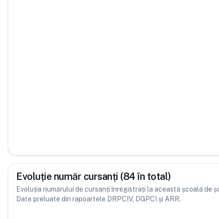
Evoluție număr cursanți (84 în total)
Evoluția numărului de cursanți înregistrați la această școală de șofe
Date preluate din rapoartele DRPCIV, DGPCI și ARR.