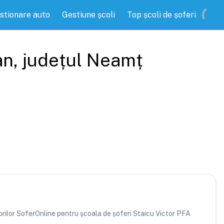
stionare auto
Gestiune școli
Top școli de șoferi
an
, județul
Neamț
atorilor SoferOnline pentru școala de șoferi Staicu Victor PFA