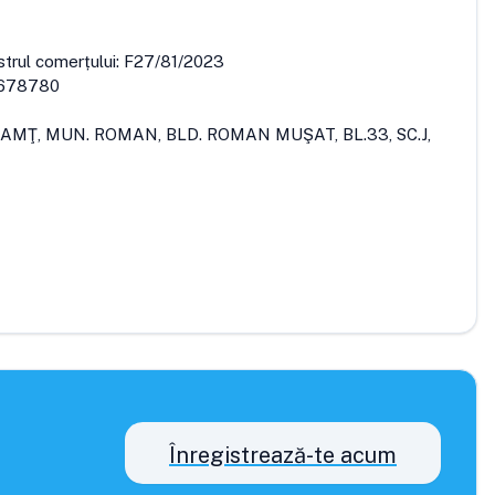
strul comerțului:
F27/81/2023
678780
EAMŢ, MUN. ROMAN, BLD. ROMAN MUŞAT, BL.33, SC.J,
Înregistrează-te acum