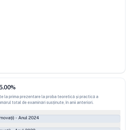
5.00
%
 la prima prezentare la proba teoretică și practică a
ărul total de examinări susținute, în anii anteriori.
movați)
-
Anul 2024