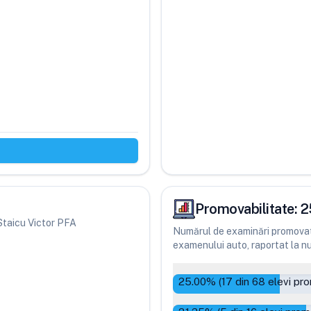
Promovabilitate:
2
i Staicu Victor PFA
Numărul de examinări promovate
examenului auto, raportat la num
25.00
% (
17
din
68
elevi pro