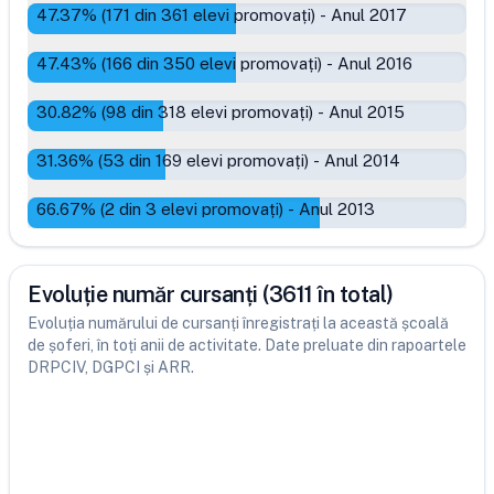
47.37
% (
171
din
361
elevi promovați)
-
Anul 2017
47.43
% (
166
din
350
elevi promovați)
-
Anul 2016
30.82
% (
98
din
318
elevi promovați)
-
Anul 2015
31.36
% (
53
din
169
elevi promovați)
-
Anul 2014
66.67
% (
2
din
3
elevi promovați)
-
Anul 2013
Evoluție număr cursanți (3611 în total)
Evoluția numărului de cursanți înregistrați la această școală
de șoferi, în toți anii de activitate. Date preluate din rapoartele
DRPCIV, DGPCI și ARR.