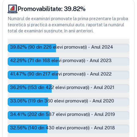
Promovabilitate:
39.82
%
Numărul de examinări promovate la prima prezentare la proba
teoretică și practică a examenului auto, raportat la numărul
total de examinări susținute, în anii anteriori.
39.82
% (
90
din
226
elevi promovați)
-
Anul 2024
42.26
% (
71
din
168
elevi promovați)
-
Anul 2023
41.47
% (
90
din
217
elevi promovați)
-
Anul 2022
36.26
% (
153
din
422
elevi promovați)
-
Anul 2021
33.06
% (
119
din
360
elevi promovați)
-
Anul 2020
34.41
% (
202
din
587
elevi promovați)
-
Anul 2019
32.56
% (
140
din
430
elevi promovați)
-
Anul 2018