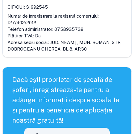
CIF/CUI:
31992545
Număr de înregistrare la registrul comerțului:
J27/402/2013
Telefon administrator:
0758935739
Plătitor TVA:
Da
Adresă sediu social:
JUD. NEAMŢ, MUN. ROMAN, STR.
DOBROGEANU GHEREA, BL.8, AP.30
Dacă ești proprietar de școală de
șoferi, înregistrează-te pentru a
adăuga informații despre școala ta
și pentru a beneficia de aplicația
noastră gratuită!