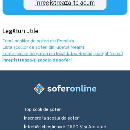
Înregistrează-te acum
Legături utile
Topul școlilor de șoferi din România
Lista școlilor de șoferi din județul
Neamț
Toate școlile de șoferi din localitatea
Roman
, județul
Neamț
Înregistrează-ți școala de șoferi
Top școli de șoferi
Înscriere la școala de șoferi
Întrebări chestionare DRPCIV și Atestate