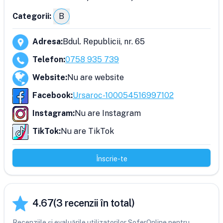
Categorii:
B
Adresa
:
Bdul. Republicii, nr. 65
Telefon
:
0758 935 739
Website
:
Nu are website
Facebook
:
Ursaroc-100054516997102
Instagram
:
Nu are Instagram
TikTok
:
Nu are TikTok
Înscrie-te
4.67
(
3
recenzii în total)
Recenziile și evaluările utilizatorilor SoferOnline pentru