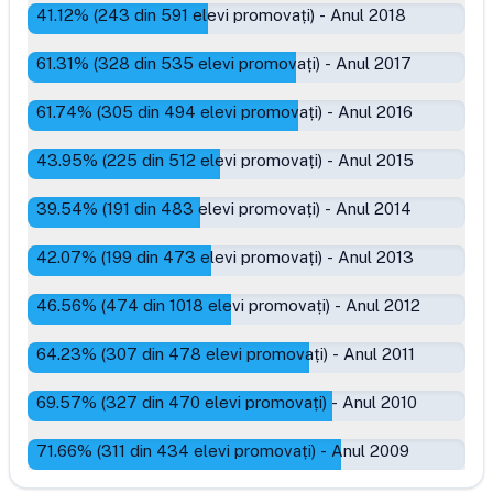
41.12
% (
243
din
591
elevi promovați)
-
Anul 2018
61.31
% (
328
din
535
elevi promovați)
-
Anul 2017
61.74
% (
305
din
494
elevi promovați)
-
Anul 2016
43.95
% (
225
din
512
elevi promovați)
-
Anul 2015
39.54
% (
191
din
483
elevi promovați)
-
Anul 2014
42.07
% (
199
din
473
elevi promovați)
-
Anul 2013
46.56
% (
474
din
1018
elevi promovați)
-
Anul 2012
64.23
% (
307
din
478
elevi promovați)
-
Anul 2011
69.57
% (
327
din
470
elevi promovați)
-
Anul 2010
71.66
% (
311
din
434
elevi promovați)
-
Anul 2009