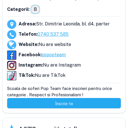
Categorii:
B
Adresa
:
Str. Dimitrie Leonida, bl. d4, parter
Telefon
:
0740 537 585
Website
:
Nu are website
Facebook
:
sspopteam
Instagram
:
Nu are Instagram
TikTok
:
Nu are TikTok
Scoala de soferi Pop Team face inscrieri pentru orice 
categorie . Respect si Profesionalism !
Înscrie-te