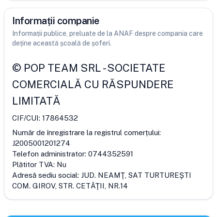
Informații companie
Informații publice, preluate de la ANAF despre compania care
deține această școală de șoferi.
©
POP TEAM SRL
-
SOCIETATE
COMERCIALĂ CU RĂSPUNDERE
LIMITATĂ
CIF/CUI:
17864532
Număr de înregistrare la registrul comerțului:
J2005001201274
Telefon administrator:
0744352591
Plătitor TVA:
Nu
Adresă sediu social:
JUD. NEAMŢ, SAT TURTUREŞTI
COM. GIROV, STR. CETĂŢII, NR.14