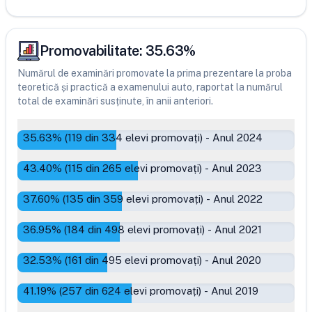
Promovabilitate:
35.63
%
Numărul de examinări promovate la prima prezentare la proba
teoretică și practică a examenului auto, raportat la numărul
total de examinări susținute, în anii anteriori.
35.63
% (
119
din
334
elevi promovați)
-
Anul 2024
43.40
% (
115
din
265
elevi promovați)
-
Anul 2023
37.60
% (
135
din
359
elevi promovați)
-
Anul 2022
36.95
% (
184
din
498
elevi promovați)
-
Anul 2021
32.53
% (
161
din
495
elevi promovați)
-
Anul 2020
41.19
% (
257
din
624
elevi promovați)
-
Anul 2019