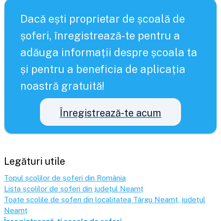
Dacă ești proprietar de școală de
șoferi, înregistrează-te pentru a
adăuga informații despre școala ta
și pentru a beneficia de aplicația
noastră gratuită!
Înregistrează-te acum
Legături utile
Topul școlilor de șoferi din România
Lista școlilor de șoferi din județul
Neamț
Toate școlile de șoferi din localitatea
Târgu Neamț
, județul
Neamț