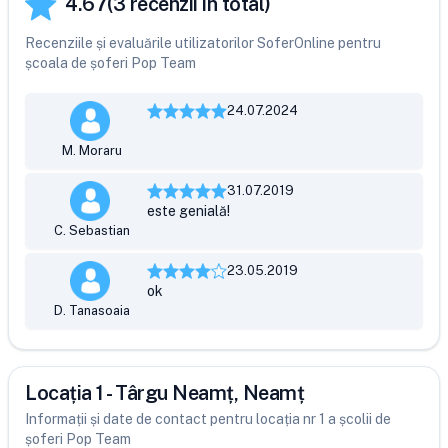
4.67
(
3
recenzii în total)
Recenziile și evaluările utilizatorilor SoferOnline pentru
școala de șoferi Pop Team
24.07.2024
M. Moraru
31.07.2019
este genială!
C. Sebastian
23.05.2019
ok
D. Tanasoaia
Locația 1 - Târgu Neamț, Neamț
Informații și date de contact pentru locația nr 1 a școlii de
șoferi Pop Team