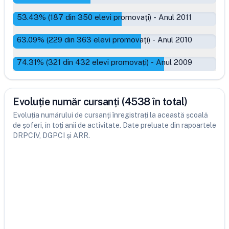
53.43
% (
187
din
350
elevi promovați)
-
Anul 2011
63.09
% (
229
din
363
elevi promovați)
-
Anul 2010
74.31
% (
321
din
432
elevi promovați)
-
Anul 2009
Evoluție număr cursanți (4538 în total)
Evoluția numărului de cursanți înregistrați la această școală
de șoferi, în toți anii de activitate. Date preluate din rapoartele
DRPCIV, DGPCI și ARR.