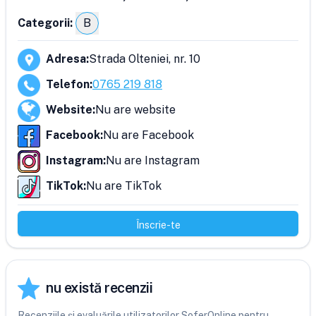
Categorii:
B
Adresa
:
Strada Olteniei, nr. 10
Telefon
:
0765 219 818
Website
:
Nu are website
Facebook
:
Nu are Facebook
Instagram
:
Nu are Instagram
TikTok
:
Nu are TikTok
Înscrie-te
nu există recenzii
Recenziile și evaluările utilizatorilor SoferOnline pentru