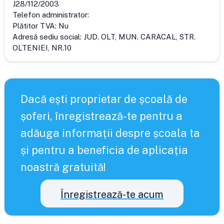
J28/112/2003
Telefon administrator:
Plătitor TVA:
Nu
Adresă sediu social:
JUD. OLT, MUN. CARACAL, STR.
OLTENIEI, NR.10
Dacă ești proprietar de școală de
șoferi, înregistrează-te pentru a
adăuga informații despre școala ta
și pentru a beneficia de aplicația
noastră gratuită!
Înregistrează-te acum