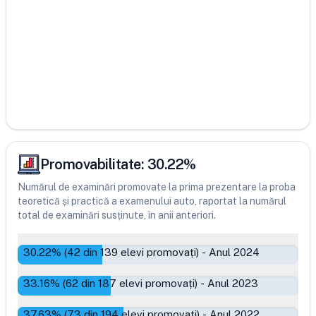
Promovabilitate:
30.22
%
Numărul de examinări promovate la prima prezentare la proba
teoretică și practică a examenului auto, raportat la numărul
total de examinări susținute, în anii anteriori.
30.22
% (
42
din
139
elevi promovați)
-
Anul 2024
33.16
% (
62
din
187
elevi promovați)
-
Anul 2023
37.63
% (
73
din
194
elevi promovați)
-
Anul 2022