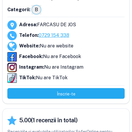
Categorii:
B
Adresa
:
FARCASU DE JOS
Telefon
:
0729 154 338
Website
:
Nu are website
Facebook
:
Nu are Facebook
Instagram
:
Nu are Instagram
TikTok
:
Nu are TikTok
Înscrie-te
5.00
(
1
recenzii în total)
Recenziile și evaluările utilizatorilor SoferOnline pentru