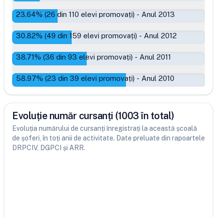
23.64
% (
26
din
110
elevi promovați)
-
Anul 2013
30.82
% (
49
din
159
elevi promovați)
-
Anul 2012
38.71
% (
36
din
93
elevi promovați)
-
Anul 2011
58.97
% (
23
din
39
elevi promovați)
-
Anul 2010
Evoluție număr cursanți (1003 în total)
Evoluția numărului de cursanți înregistrați la această școală
de șoferi, în toți anii de activitate. Date preluate din rapoartele
DRPCIV, DGPCI și ARR.