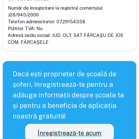
Număr de înregistrare la registrul comerțului:
J28/945/2006
Telefon administrator:
0729154338
Plătitor TVA:
Nu
Adresă sediu social:
JUD. OLT, SAT FĂRCAŞU DE JOS
COM. FĂRCAŞELE
Dacă ești proprietar de școală de
șoferi, înregistrează-te pentru a
adăuga informații despre școala ta
și pentru a beneficia de aplicația
noastră gratuită!
Înregistrează-te acum