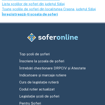
Lista școlilor de șoferi din județul
Sălaj
Toate școlile de șoferi din localitatea
Crasna
, județul
Sălaj
Înregistrează-ți școala de șoferi
Top școli de șoferi
Înscriere la școala de șoferi
Întrebări chestionare DRPCIV și Atestate
Indicatoare și marcaje rutiere
Curs de legislație rutieră
Codul rutier actualizat
Legislație școli de șoferi
Pentru Șoferi