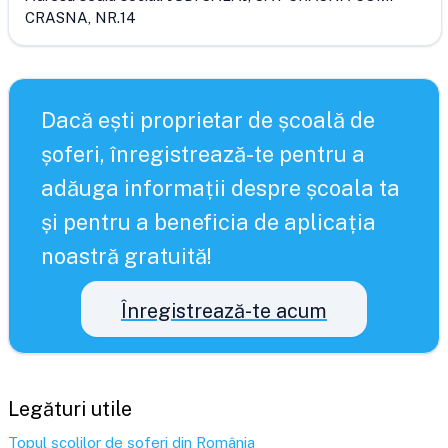
CRASNA, NR.14
Dacă ești proprietar de școală de
șoferi, înregistrează-te pentru a
adăuga informații despre școala ta
și pentru a beneficia de aplicația
noastră gratuită!
Înregistrează-te acum
Legături utile
Topul școlilor de șoferi din România