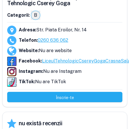
Tehnologic Cserey Goga
Categorii:
B
Adresa
:
Str. Piata Eroilor, Nr. 14
Telefon
:
0260 636 062
Website
:
Nu are website
Facebook
:
LiceulTehnologicCsereyGogaCrasnaSal
Instagram
:
Nu are Instagram
TikTok
:
Nu are TikTok
Înscrie-te
nu există recenzii