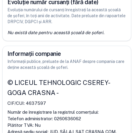
Evoluție număr cursanți (fără date)
Evoluția numărului de cursanți înregistrați la această școală
de șoferi, în toți anii de activitate. Date preluate din rapoartele
DRPCIV, DGPCI și ARR.
Nu există date pentru această școală de șoferi.
Informații companie
Informații publice, preluate de la ANAF despre compania care
deține această școală de șoferi.
©
LICEUL TEHNOLOGIC CSEREY-
GOGA CRASNA
-
CIF/CUI:
4637597
Număr de înregistrare la registrul comerțului:
Telefon administrator:
0260636062
Plătitor TVA:
Nu
Adresă sediu social:
JUD. SĂLAJ, SAT CRASNA COM.