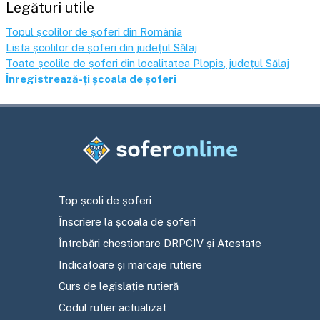
Legături utile
Topul școlilor de șoferi din România
Lista școlilor de șoferi din județul
Sălaj
Toate școlile de șoferi din localitatea
Plopis
, județul
Sălaj
Înregistrează-ți școala de șoferi
Top școli de șoferi
Înscriere la școala de șoferi
Întrebări chestionare DRPCIV și Atestate
Indicatoare și marcaje rutiere
Curs de legislație rutieră
Codul rutier actualizat