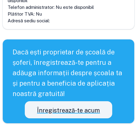
disponibil
Telefon administrator:
Nu este disponibil
Plătitor TVA:
Nu
Adresă sediu social:
Dacă ești proprietar de școală de
șoferi, înregistrează-te pentru a
adăuga informații despre școala ta
și pentru a beneficia de aplicația
noastră gratuită!
Înregistrează-te acum