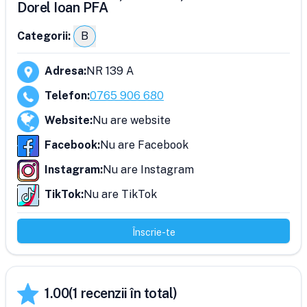
Dorel Ioan PFA
Categorii:
B
Adresa
:
NR 139 A
Telefon
:
0765 906 680
Website
:
Nu are website
Facebook
:
Nu are Facebook
Instagram
:
Nu are Instagram
TikTok
:
Nu are TikTok
Înscrie-te
1.00
(
1
recenzii în total)