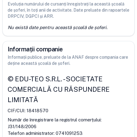
Evoluția numărului de cursanți înregistrați la această școală
de șoferi, în toți anii de activitate. Date preluate din rapoartele
DRPCIV, DGPCI și ARR.
Nu există date pentru această școală de șoferi.
Informații companie
Informații publice, preluate de la ANAF despre compania care
deține această școală de șoferi.
©
EDU-TEO S.R.L.
-
SOCIETATE
COMERCIALĂ CU RĂSPUNDERE
LIMITATĂ
CIF/CUI:
18418570
Număr de înregistrare la registrul comerțului:
J31/148/2006
Telefon administrator:
0741091253