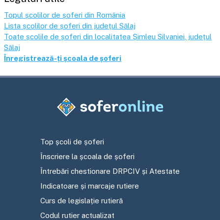
Topul școlilor de șoferi din România
Lista școlilor de șoferi din județul
Sălaj
Toate școlile de șoferi din localitatea
Șimleu Silvaniei
, județul
Sălaj
Înregistrează-ți școala de șoferi
Top școli de șoferi
Înscriere la școala de șoferi
Întrebări chestionare DRPCIV și Atestate
Indicatoare și marcaje rutiere
Curs de legislație rutieră
Codul rutier actualizat