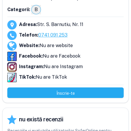
Categorii:
B
Adresa
:
Str. S. Barnutiu, Nr. 11
Telefon
:
0741 091 253
Website
:
Nu are website
Facebook
:
Nu are Facebook
Instagram
:
Nu are Instagram
TikTok
:
Nu are TikTok
Înscrie-te
nu există recenzii
Recenziile și evaluările utilizatorilor SoferOnline pentru