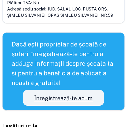
Plătitor TVA:
Nu
Adresă sediu social:
JUD. SĂLAJ, LOC. PUSTA ORŞ.
ŞIMLEU SILVANIEI, ORAS SIMLEU SILVANIEI, NR.59
Dacă ești proprietar de școală de
șoferi, înregistrează-te pentru a
adăuga informații despre școala ta
și pentru a beneficia de aplicația
noastră gratuită!
Înregistrează-te acum
Legături utile