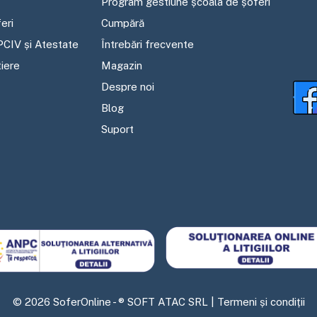
Program gestiune școala de șoferi
eri
Cumpără
PCIV și Atestate
Întrebări frecvente
tiere
Magazin
Despre noi
Blog
Suport
©
2026
SoferOnline - ® SOFT ATAC SRL |
Termeni și condiții