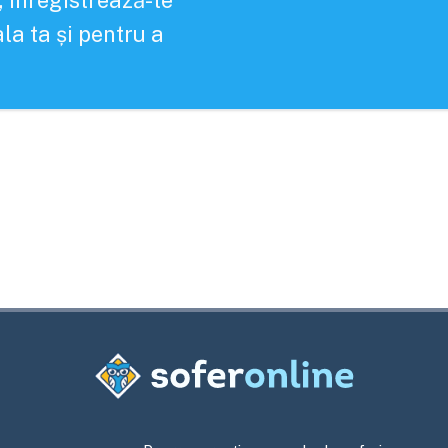
, înregistrează-te
la ta și pentru a