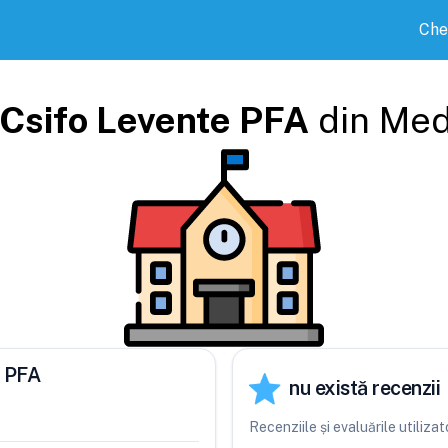
Che
Csifo Levente PFA
din
Med
e PFA
nu există recenzii
Recenziile și evaluările utiliz