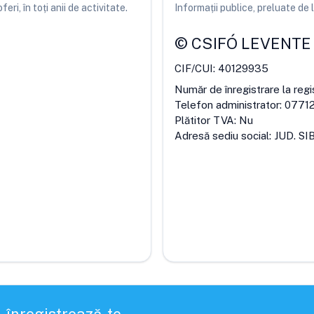
ri, în toți anii de activitate.
Informații publice, preluate d
©
CSIFÓ LEVENTE
CIF/CUI:
40129935
Număr de înregistrare la regi
Telefon administrator:
0771
Plătitor TVA:
Nu
Adresă sediu social:
JUD. SI