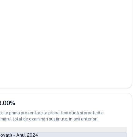
6.00
%
 la prima prezentare la proba teoretică și practică a
ărul total de examinări susținute, în anii anteriori.
ovați)
-
Anul 2024