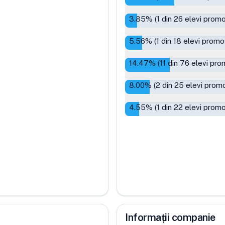
3.85
% (
1
din
26
elevi promo
5.56
% (
1
din
18
elevi promov
14.47
% (
11
din
76
elevi pro
8.00
% (
2
din
25
elevi promo
4.55
% (
1
din
22
elevi promo
Informații companie