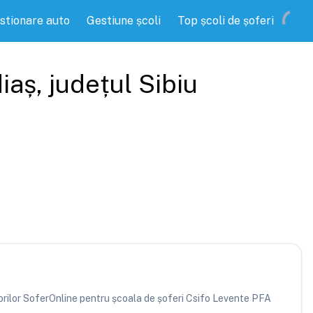
stionare auto
Gestiune școli
Top școli de șoferi
iaș
, județul
Sibiu
atorilor SoferOnline pentru școala de șoferi Csifo Levente PFA