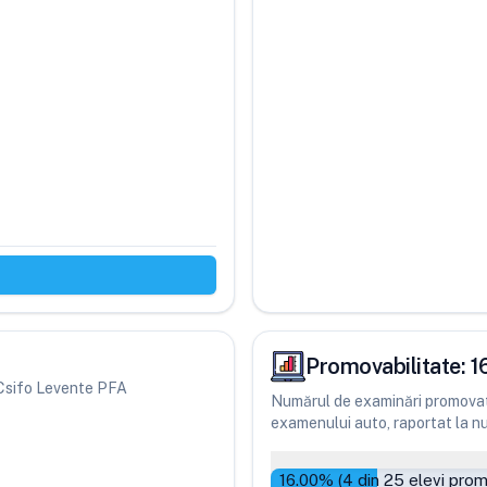
Promovabilitate:
1
i Csifo Levente PFA
Numărul de examinări promovate
examenului auto, raportat la num
16.00
% (
4
din
25
elevi prom