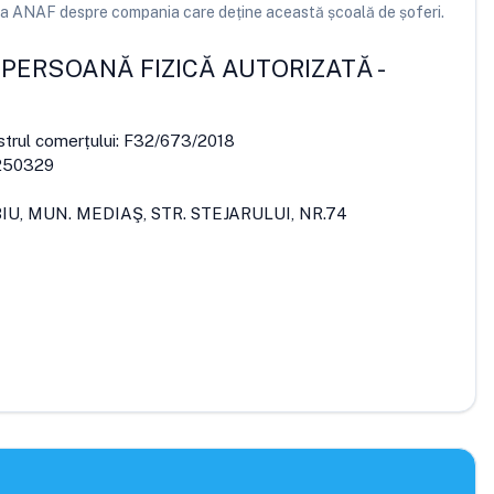
e la ANAF despre compania care deține această școală de șoferi.
 PERSOANĂ FIZICĂ AUTORIZATĂ
-
strul comerțului:
F32/673/2018
250329
BIU, MUN. MEDIAŞ, STR. STEJARULUI, NR.74