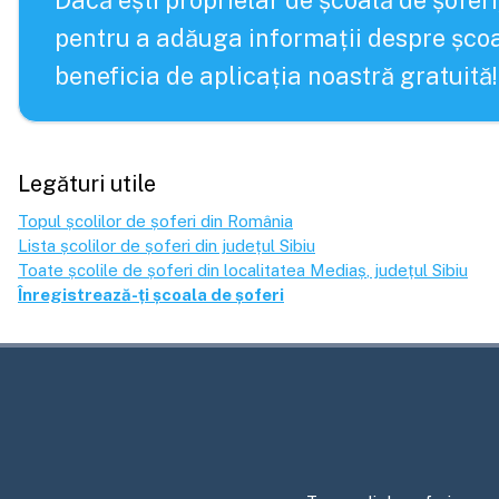
Dacă ești proprietar de școală de șoferi
pentru a adăuga informații despre școa
beneficia de aplicația noastră gratuită!
Legături utile
Topul școlilor de șoferi din România
Lista școlilor de șoferi din județul
Sibiu
Toate școlile de șoferi din localitatea
Mediaș
, județul
Sibiu
Înregistrează-ți școala de șoferi