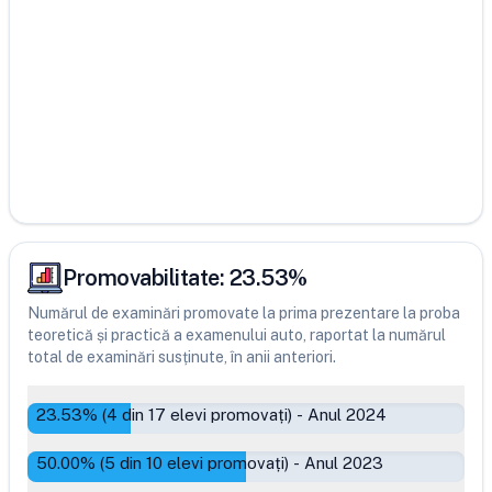
Promovabilitate:
23.53
%
Numărul de examinări promovate la prima prezentare la proba
teoretică și practică a examenului auto, raportat la numărul
total de examinări susținute, în anii anteriori.
23.53
% (
4
din
17
elevi promovați)
-
Anul 2024
50.00
% (
5
din
10
elevi promovați)
-
Anul 2023