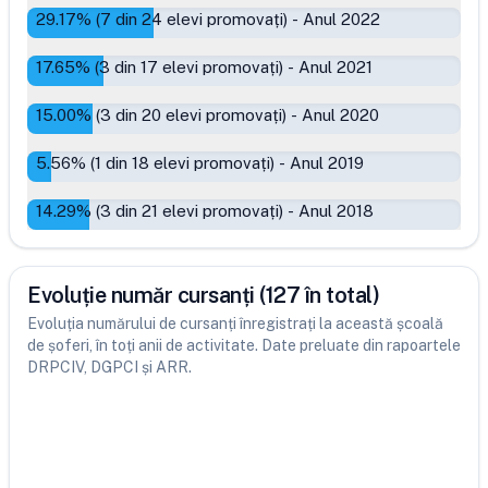
29.17
% (
7
din
24
elevi promovați)
-
Anul 2022
17.65
% (
3
din
17
elevi promovați)
-
Anul 2021
15.00
% (
3
din
20
elevi promovați)
-
Anul 2020
5.56
% (
1
din
18
elevi promovați)
-
Anul 2019
14.29
% (
3
din
21
elevi promovați)
-
Anul 2018
Evoluție număr cursanți (127 în total)
Evoluția numărului de cursanți înregistrați la această școală
de șoferi, în toți anii de activitate. Date preluate din rapoartele
DRPCIV, DGPCI și ARR.