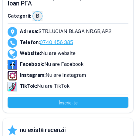
Ioan PFA
Categorii:
B
Adresa
:
STR.LUCIAN BLAGA NR.6B,AP.2
Telefon
:
0740 456 385
Website
:
Nu are website
Facebook
:
Nu are Facebook
Instagram
:
Nu are Instagram
TikTok
:
Nu are TikTok
Înscrie-te
nu există recenzii