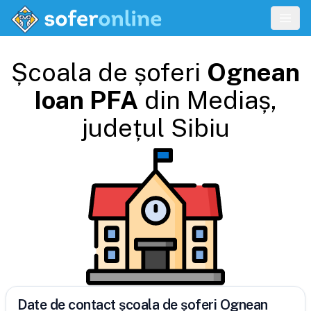
Școala de șoferi
Ognean
Ioan PFA
din
Mediaș
,
județul
Sibiu
Date de contact școala de șoferi Ognean