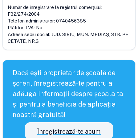
Număr de înregistrare la registrul comerțului:
F32/274/2004
Telefon administrator:
0740456385
Plătitor TVA:
Nu
Adresă sediu social:
JUD. SIBIU, MUN. MEDIAŞ, STR. PE
CETATE, NR.3
Dacă ești proprietar de școală de
șoferi, înregistrează-te pentru a
adăuga informații despre școala ta
și pentru a beneficia de aplicația
noastră gratuită!
Înregistrează-te acum