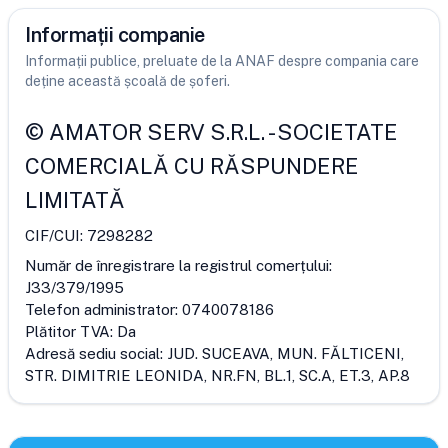
Informații companie
Informații publice, preluate de la ANAF despre compania care
deține această școală de șoferi.
©
AMATOR SERV S.R.L.
-
SOCIETATE
COMERCIALĂ CU RĂSPUNDERE
LIMITATĂ
CIF/CUI:
7298282
Număr de înregistrare la registrul comerțului:
J33/379/1995
Telefon administrator:
0740078186
Plătitor TVA:
Da
Adresă sediu social:
JUD. SUCEAVA, MUN. FĂLTICENI,
STR. DIMITRIE LEONIDA, NR.FN, BL.1, SC.A, ET.3, AP.8