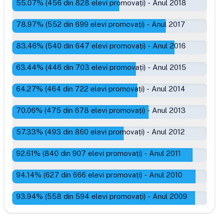
55.07
% (
456
din
828
elevi promovați)
-
Anul 2018
78.97
% (
552
din
699
elevi promovați)
-
Anul 2017
83.46
% (
540
din
647
elevi promovați)
-
Anul 2016
63.44
% (
446
din
703
elevi promovați)
-
Anul 2015
64.27
% (
464
din
722
elevi promovați)
-
Anul 2014
70.06
% (
475
din
678
elevi promovați)
-
Anul 2013
57.33
% (
493
din
860
elevi promovați)
-
Anul 2012
92.61
% (
840
din
907
elevi promovați)
-
Anul 2011
94.14
% (
627
din
666
elevi promovați)
-
Anul 2010
93.94
% (
558
din
594
elevi promovați)
-
Anul 2009