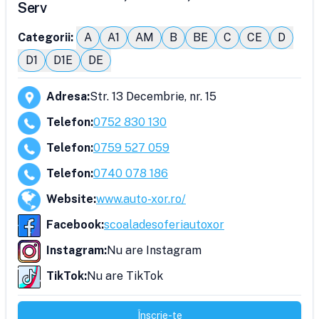
Serv
Categorii:
A
A1
AM
B
BE
C
CE
D
D1
D1E
DE
Adresa
:
Str. 13 Decembrie, nr. 15
Telefon
:
0752 830 130
Telefon
:
0759 527 059
Telefon
:
0740 078 186
Website
:
www.auto-xor.ro/
Facebook
:
scoaladesoferiautoxor
Instagram
:
Nu are Instagram
TikTok
:
Nu are TikTok
Înscrie-te