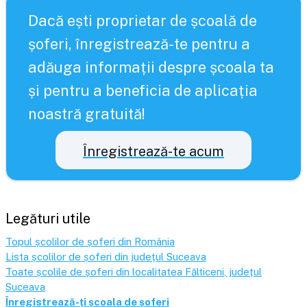
Dacă ești proprietar de școală de
șoferi, înregistrează-te pentru a
adăuga informații despre școala ta
și pentru a beneficia de aplicația
noastră gratuită!
Înregistrează-te acum
Legături utile
Topul școlilor de șoferi din România
Lista școlilor de șoferi din județul
Suceava
Toate școlile de șoferi din localitatea
Fălticeni
, județul
Suceava
Înregistrează-ți școala de șoferi