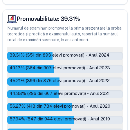
Promovabilitate:
39.31
%
Numărul de examinări promovate la prima prezentare la proba
teoretică și practică a examenului auto, raportat la numărul
total de examinări susținute, în anii anteriori.
39.31
% (
351
din
893
elevi promovați)
-
Anul 2024
40.13
% (
364
din
907
elevi promovați)
-
Anul 2023
45.21
% (
396
din
876
elevi promovați)
-
Anul 2022
44.38
% (
296
din
667
elevi promovați)
-
Anul 2021
56.27
% (
413
din
734
elevi promovați)
-
Anul 2020
57.94
% (
547
din
944
elevi promovați)
-
Anul 2019