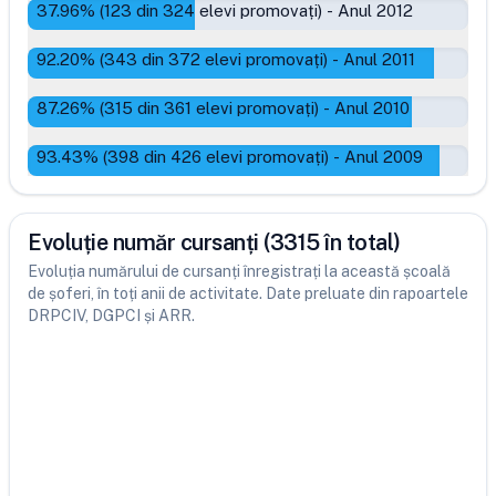
37.96
% (
123
din
324
elevi promovați)
-
Anul 2012
92.20
% (
343
din
372
elevi promovați)
-
Anul 2011
87.26
% (
315
din
361
elevi promovați)
-
Anul 2010
93.43
% (
398
din
426
elevi promovați)
-
Anul 2009
Evoluție număr cursanți (3315 în total)
Evoluția numărului de cursanți înregistrați la această școală
de șoferi, în toți anii de activitate. Date preluate din rapoartele
DRPCIV, DGPCI și ARR.