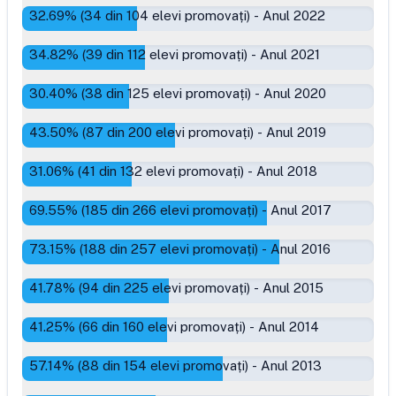
32.69
% (
34
din
104
elevi promovați)
-
Anul 2022
34.82
% (
39
din
112
elevi promovați)
-
Anul 2021
30.40
% (
38
din
125
elevi promovați)
-
Anul 2020
43.50
% (
87
din
200
elevi promovați)
-
Anul 2019
31.06
% (
41
din
132
elevi promovați)
-
Anul 2018
69.55
% (
185
din
266
elevi promovați)
-
Anul 2017
73.15
% (
188
din
257
elevi promovați)
-
Anul 2016
41.78
% (
94
din
225
elevi promovați)
-
Anul 2015
41.25
% (
66
din
160
elevi promovați)
-
Anul 2014
57.14
% (
88
din
154
elevi promovați)
-
Anul 2013