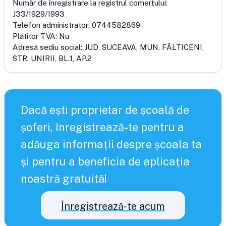
Număr de înregistrare la registrul comerțului:
J33/1929/1993
Telefon administrator:
0744582869
Plătitor TVA:
Nu
Adresă sediu social:
JUD. SUCEAVA, MUN. FĂLTICENI,
STR. UNIRII, BL.1, AP.2
Dacă ești proprietar de școală de
șoferi, înregistrează-te pentru a
adăuga informații despre școala ta
și pentru a beneficia de aplicația
noastră gratuită!
Înregistrează-te acum