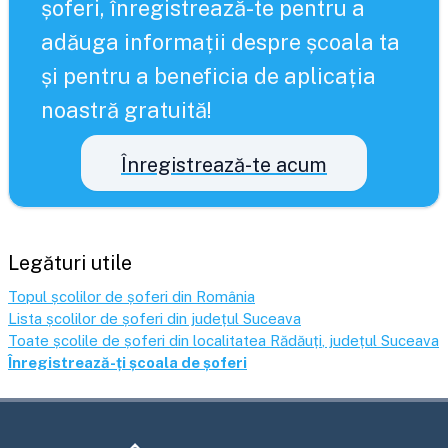
șoferi, înregistrează-te pentru a
adăuga informații despre școala ta
și pentru a beneficia de aplicația
noastră gratuită!
Înregistrează-te acum
Legături utile
Topul școlilor de șoferi din România
Lista școlilor de șoferi din județul
Suceava
Toate școlile de șoferi din localitatea
Rădăuți
, județul
Suceava
Înregistrează-ți școala de șoferi