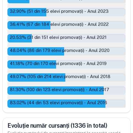
32.90
% (
51
din
155
elevi promovați)
-
Anul 2023
36.41
% (
67
din
184
elevi promovați)
-
Anul 2022
20.53
% (
31
din
151
elevi promovați)
-
Anul 2021
48.04
% (
86
din
179
elevi promovați)
-
Anul 2020
41.18
% (
70
din
170
elevi promovați)
-
Anul 2019
49.07
% (
105
din
214
elevi promovați)
-
Anul 2018
81.30
% (
100
din
123
elevi promovați)
-
Anul 2017
83.02
% (
44
din
53
elevi promovați)
-
Anul 2016
Evoluție număr cursanți (1336 în total)