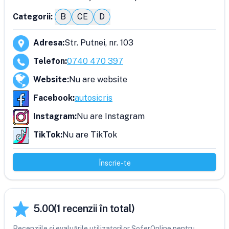
Categorii:
B
CE
D
Adresa
:
Str. Putnei, nr. 103
Telefon
:
0740 470 397
Website
:
Nu are website
Facebook
:
autosicris
Instagram
:
Nu are Instagram
TikTok
:
Nu are TikTok
Înscrie-te
5.00
(
1
recenzii în total)
Recenziile și evaluările utilizatorilor SoferOnline pentru