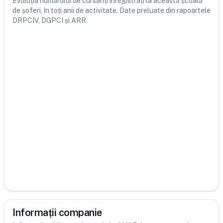
Evoluția numărului de cursanți înregistrați la această școală
de șoferi, în toți anii de activitate. Date preluate din rapoartele
DRPCIV, DGPCI și ARR.
Informații companie