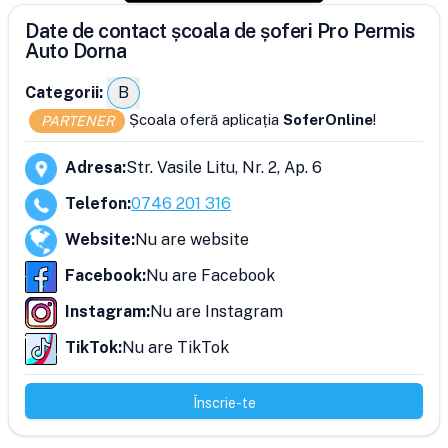
Date de contact școala de șoferi Pro Permis
Auto Dorna
Categorii:
B
Școala oferă aplicația
SoferOnline
!
PARTENER
Adresa
:
Str. Vasile Litu, Nr. 2, Ap. 6
Telefon
:
0746 201 316
Website
:
Nu are website
Facebook
:
Nu are Facebook
Instagram
:
Nu are Instagram
TikTok
:
Nu are TikTok
Înscrie-te