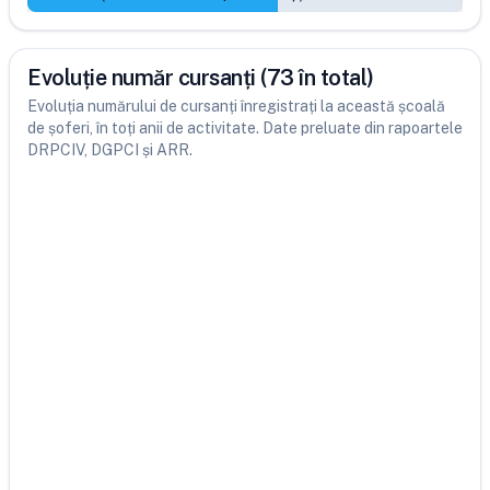
Evoluție număr cursanți (73 în total)
Evoluția numărului de cursanți înregistrați la această școală
de șoferi, în toți anii de activitate. Date preluate din rapoartele
DRPCIV, DGPCI și ARR.