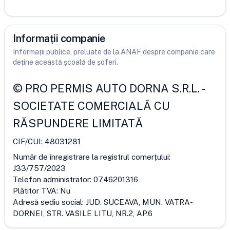
Informații companie
Informații publice, preluate de la ANAF despre compania care
deține această școală de șoferi.
©
PRO PERMIS AUTO DORNA S.R.L.
-
SOCIETATE COMERCIALĂ CU
RĂSPUNDERE LIMITATĂ
CIF/CUI:
48031281
Număr de înregistrare la registrul comerțului:
J33/757/2023
Telefon administrator:
0746201316
Plătitor TVA:
Nu
Adresă sediu social:
JUD. SUCEAVA, MUN. VATRA-
DORNEI, STR. VASILE LITU, NR.2, AP.6