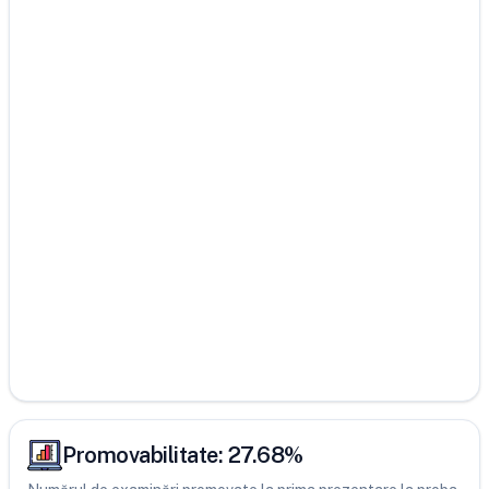
Promovabilitate:
27.68
%