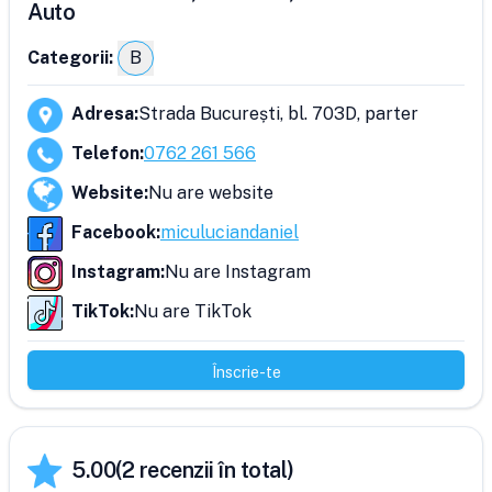
Auto
Categorii:
B
Adresa
:
Strada București, bl. 703D, parter
Telefon
:
0762 261 566
Website
:
Nu are website
Facebook
:
miculuciandaniel
Instagram
:
Nu are Instagram
TikTok
:
Nu are TikTok
Înscrie-te
5.00
(
2
recenzii în total)