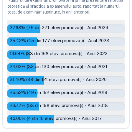
Numărul de examinări promovate la prima prezentare la proba
teoretică și practică a examenului auto, raportat la numărul
total de examinări susținute, în anii anteriori.
27.68
% (
75
din
271
elevi promovați)
-
Anul 2024
25.42
% (
45
din
177
elevi promovați)
-
Anul 2023
19.64
% (
33
din
168
elevi promovați)
-
Anul 2022
24.62
% (
32
din
130
elevi promovați)
-
Anul 2021
31.40
% (
38
din
121
elevi promovați)
-
Anul 2020
25.52
% (
49
din
192
elevi promovați)
-
Anul 2019
26.77
% (
53
din
198
elevi promovați)
-
Anul 2018
40.00
% (
4
din
10
elevi promovați)
-
Anul 2017