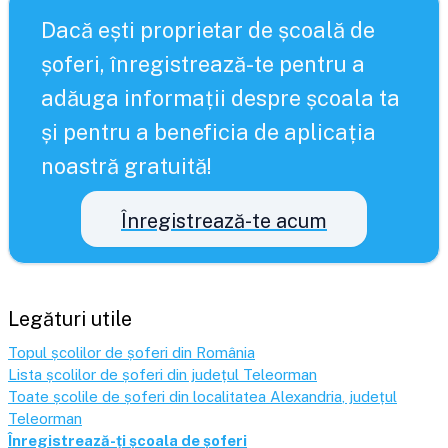
Dacă ești proprietar de școală de
șoferi, înregistrează-te pentru a
adăuga informații despre școala ta
și pentru a beneficia de aplicația
noastră gratuită!
Înregistrează-te acum
Legături utile
Topul școlilor de șoferi din România
Lista școlilor de șoferi din județul
Teleorman
Toate școlile de șoferi din localitatea
Alexandria
, județul
Teleorman
Înregistrează-ți școala de șoferi