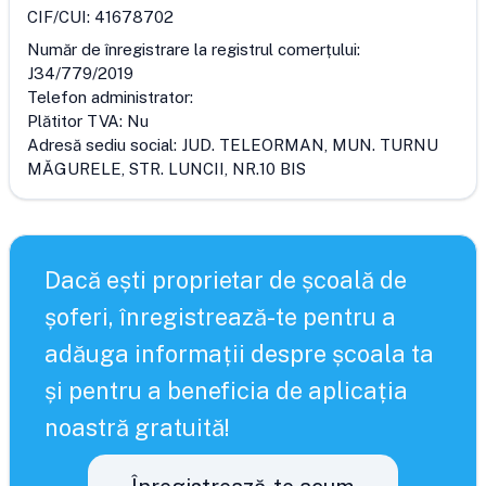
CIF/CUI:
41678702
Număr de înregistrare la registrul comerțului:
J34/779/2019
Telefon administrator:
Plătitor TVA:
Nu
Adresă sediu social:
JUD. TELEORMAN, MUN. TURNU
MĂGURELE, STR. LUNCII, NR.10 BIS
Dacă ești proprietar de școală de
șoferi, înregistrează-te pentru a
adăuga informații despre școala ta
și pentru a beneficia de aplicația
noastră gratuită!