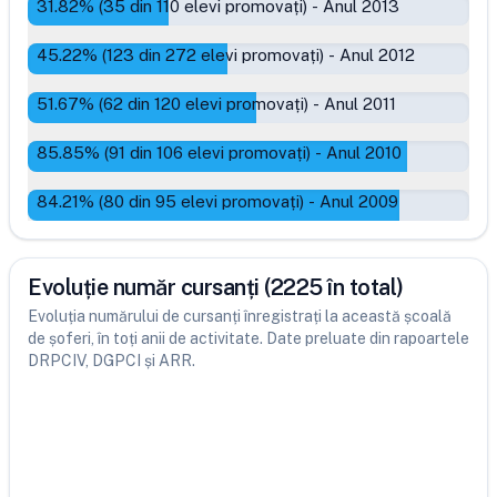
31.82
% (
35
din
110
elevi promovați)
-
Anul 2013
45.22
% (
123
din
272
elevi promovați)
-
Anul 2012
51.67
% (
62
din
120
elevi promovați)
-
Anul 2011
85.85
% (
91
din
106
elevi promovați)
-
Anul 2010
84.21
% (
80
din
95
elevi promovați)
-
Anul 2009
Evoluție număr cursanți (2225 în total)
Evoluția numărului de cursanți înregistrați la această școală
de șoferi, în toți anii de activitate. Date preluate din rapoartele
DRPCIV, DGPCI și ARR.