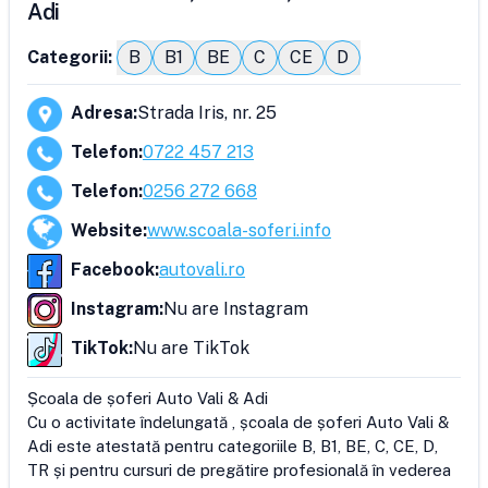
Adi
Categorii:
B
B1
BE
C
CE
D
Adresa
:
Strada Iris, nr. 25
Telefon
:
0722 457 213
Telefon
:
0256 272 668
Website
:
www.scoala-soferi.info
Facebook
:
autovali.ro
Instagram
:
Nu are Instagram
TikTok
:
Nu are TikTok
Școala de șoferi Auto Vali & Adi

Cu o activitate îndelungată , școala de șoferi Auto Vali & 
Adi este atestată pentru categoriile B, B1, BE, C, CE, D, 
TR și pentru cursuri de pregătire profesională în vederea 