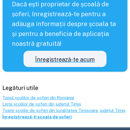
Dacă ești proprietar de școală de
șoferi, înregistrează-te pentru a
adăuga informații despre școala ta
și pentru a beneficia de aplicația
noastră gratuită!
Înregistrează-te acum
Legături utile
Topul școlilor de șoferi din România
Lista școlilor de șoferi din județul
Timiș
Toate școlile de șoferi din localitatea
Timișoara
, județul
Timiș
Înregistrează-ți școala de șoferi