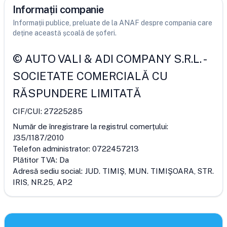
Informații companie
Informații publice, preluate de la ANAF despre compania care
deține această școală de șoferi.
©
AUTO VALI & ADI COMPANY S.R.L.
-
SOCIETATE COMERCIALĂ CU
RĂSPUNDERE LIMITATĂ
CIF/CUI:
27225285
Număr de înregistrare la registrul comerțului:
J35/1187/2010
Telefon administrator:
0722457213
Plătitor TVA:
Da
Adresă sediu social:
JUD. TIMIŞ, MUN. TIMIŞOARA, STR.
IRIS, NR.25, AP.2