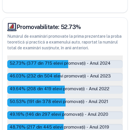
Promovabilitate:
52.73
%
Numărul de examinări promovate la prima prezentare la proba
teoretică și practică a examenului auto, raportat la numărul
total de examinări susținute, în anii anteriori.
52.73
% (
377
din
715
elevi promovați)
-
Anul 2024
46.03
% (
232
din
504
elevi promovați)
-
Anul 2023
49.64
% (
208
din
419
elevi promovați)
-
Anul 2022
50.53
% (
191
din
378
elevi promovați)
-
Anul 2021
49.16
% (
146
din
297
elevi promovați)
-
Anul 2020
48.76
% (
217
din
445
elevi promovați)
-
Anul 2019