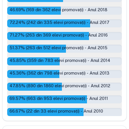
46.69
% (
169
din
362
elevi promovați)
-
Anul 2018
72.24
% (
242
din
335
elevi promovați)
-
Anul 2017
71.27
% (
263
din
369
elevi promovați)
-
Anul 2016
51.37
% (
263
din
512
elevi promovați)
-
Anul 2015
45.85
% (
359
din
783
elevi promovați)
-
Anul 2014
45.36
% (
362
din
798
elevi promovați)
-
Anul 2013
47.85
% (
890
din
1860
elevi promovați)
-
Anul 2012
69.57
% (
663
din
953
elevi promovați)
-
Anul 2011
66.67
% (
22
din
33
elevi promovați)
-
Anul 2010