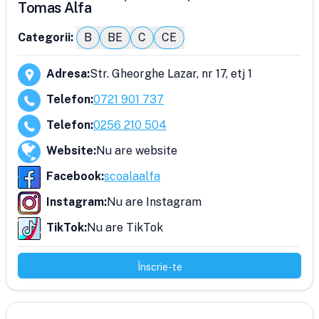
Tomas Alfa
Categorii:
B
BE
C
CE
Adresa
:
Str. Gheorghe Lazar, nr 17, etj 1
Telefon
:
0721 901 737
Telefon
:
0256 210 504
Website
:
Nu are website
Facebook
:
scoalaalfa
Instagram
:
Nu are Instagram
TikTok
:
Nu are TikTok
Înscrie-te