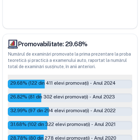
Promovabilitate:
29.68
%
Numărul de examinări promovate la prima prezentare la proba
teoretică și practică a examenului auto, raportat la numărul
total de examinări susținute, în anii anteriori.
29.68
% (
122
din
411
elevi promovați)
-
Anul 2024
26.82
% (
81
din
302
elevi promovați)
-
Anul 2023
32.99
% (
97
din
294
elevi promovați)
-
Anul 2022
31.68
% (
102
din
322
elevi promovați)
-
Anul 2021
28.78
% (
80
din
278
elevi promovați)
-
Anul 2020