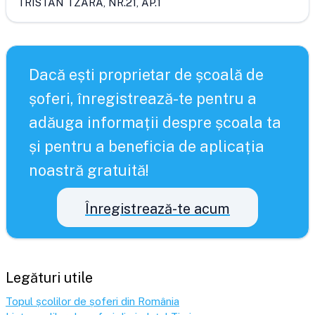
TRISTAN TZARA, NR.21, AP.1
Dacă ești proprietar de școală de
șoferi, înregistrează-te pentru a
adăuga informații despre școala ta
și pentru a beneficia de aplicația
noastră gratuită!
Înregistrează-te acum
Legături utile
Topul școlilor de șoferi din România