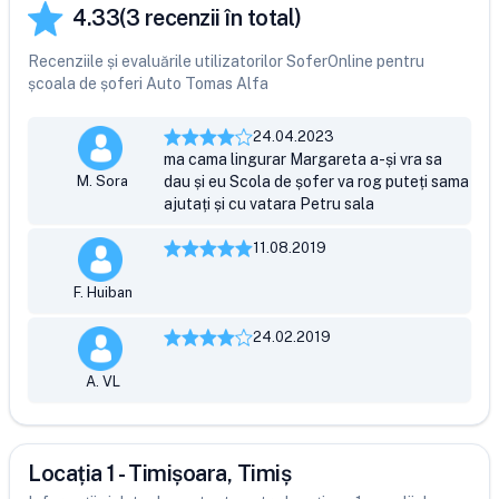
4.33
(
3
recenzii în total)
Recenziile și evaluările utilizatorilor SoferOnline pentru
școala de șoferi Auto Tomas Alfa
24.04.2023
ma cama lingurar Margareta a-și vra sa
M. Sora
dau și eu Scola de șofer va rog puteți sama
ajutați și cu vatara Petru sala
11.08.2019
F. Huiban
24.02.2019
A. VL
Locația 1 - Timișoara, Timiș