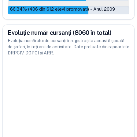
66.34
% (
406
din
612
elevi promovați)
-
Anul 2009
Evoluție număr cursanți (8060 în total)
Evoluția numărului de cursanți înregistrați la această școală
de șoferi, în toți anii de activitate. Date preluate din rapoartele
DRPCIV, DGPCI și ARR.