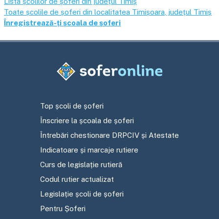
Lista școlilor de șoferi din județul
Timiș
Toate școlile de șoferi din localitatea
Timișoara
, județul
Timiș
Înregistrează-ți școala de șoferi
Top școli de șoferi
Înscriere la școala de șoferi
Întrebări chestionare DRPCIV și Atestate
Indicatoare și marcaje rutiere
Curs de legislație rutieră
Codul rutier actualizat
Legislație școli de șoferi
Pentru Șoferi