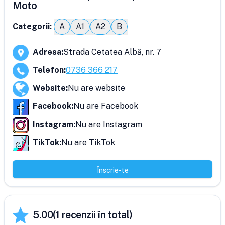
Moto
Categorii:
A
A1
A2
B
Adresa
:
Strada Cetatea Albă, nr. 7
Telefon
:
0736 366 217
Website
:
Nu are website
Facebook
:
Nu are Facebook
Instagram
:
Nu are Instagram
TikTok
:
Nu are TikTok
Înscrie-te
5.00
(
1
recenzii în total)