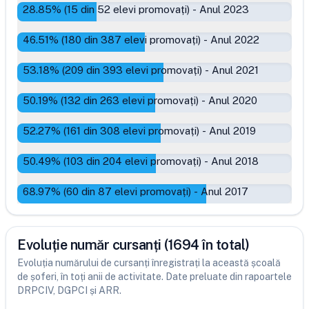
28.85
% (
15
din
52
elevi promovați)
-
Anul 2023
46.51
% (
180
din
387
elevi promovați)
-
Anul 2022
53.18
% (
209
din
393
elevi promovați)
-
Anul 2021
50.19
% (
132
din
263
elevi promovați)
-
Anul 2020
52.27
% (
161
din
308
elevi promovați)
-
Anul 2019
50.49
% (
103
din
204
elevi promovați)
-
Anul 2018
68.97
% (
60
din
87
elevi promovați)
-
Anul 2017
Evoluție număr cursanți (1694 în total)
Evoluția numărului de cursanți înregistrați la această școală
de șoferi, în toți anii de activitate. Date preluate din rapoartele
DRPCIV, DGPCI și ARR.