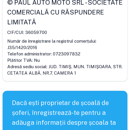
©
PAUL AUTO MOTO SRL
-
SOCIETATE
COMERCIALĂ CU RĂSPUNDERE
LIMITATĂ
CIF/CUI:
36059700
Număr de înregistrare la registrul comerțului:
J35/1420/2016
Telefon administrator:
0723097832
Plătitor TVA:
Nu
Adresă sediu social:
JUD. TIMIŞ, MUN. TIMIŞOARA, STR.
CETATEA ALBĂ, NR.7, CAMERA 1
Dacă ești proprietar de școală de
șoferi, înregistrează-te pentru a
adăuga informații despre școala ta