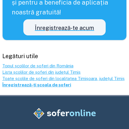
și pentru a beneficia de aplicația
noastră gratuită!
Înregistrează-te acum
Legături utile
Topul școlilor de șoferi din România
Lista școlilor de șoferi din județul
Timiș
Toate școlile de șoferi din localitatea
Timișoara
, județul
Timiș
Înregistrează-ți școala de șoferi