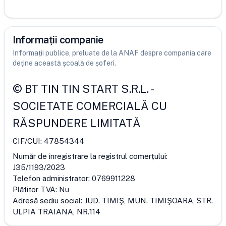
Informații companie
Informații publice, preluate de la ANAF despre compania care
deține această școală de șoferi.
©
BT TIN TIN START S.R.L.
-
SOCIETATE COMERCIALĂ CU
RĂSPUNDERE LIMITATĂ
CIF/CUI:
47854344
Număr de înregistrare la registrul comerțului:
J35/1193/2023
Telefon administrator:
0769911228
Plătitor TVA:
Nu
Adresă sediu social:
JUD. TIMIŞ, MUN. TIMIŞOARA, STR.
ULPIA TRAIANA, NR.114