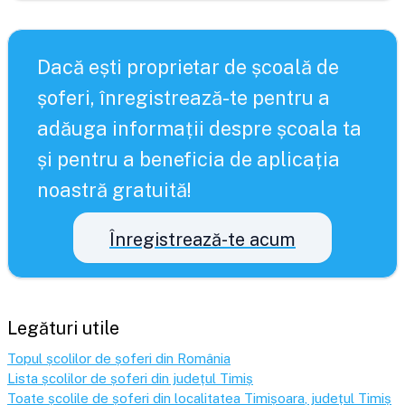
Dacă ești proprietar de școală de
șoferi, înregistrează-te pentru a
adăuga informații despre școala ta
și pentru a beneficia de aplicația
noastră gratuită!
Înregistrează-te acum
Legături utile
Topul școlilor de șoferi din România
Lista școlilor de șoferi din județul
Timiș
Toate școlile de șoferi din localitatea
Timișoara
, județul
Timiș