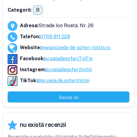
Categorii:
B
Adresa
:
Strada Ion Roată, Nr. 26
Telefon
:
0769 911 228
Website
:
www.scoala-de-soferi-tintin.ro
Facebook
:
scoaladesoferiTinTin
Instagram
:
scoaladesoferitintin
TikTok
:
@scoala.de.soferitintin
Înscrie-te
nu există recenzii
Recenziile și evaluările utilizatorilor SoferOnline pentru