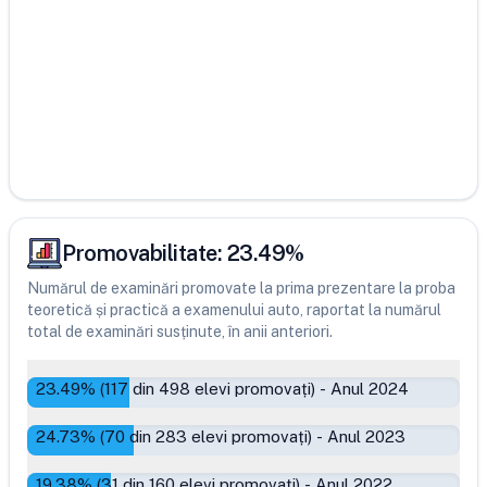
Promovabilitate:
23.49
%
Numărul de examinări promovate la prima prezentare la proba
teoretică și practică a examenului auto, raportat la numărul
total de examinări susținute, în anii anteriori.
23.49
% (
117
din
498
elevi promovați)
-
Anul 2024
24.73
% (
70
din
283
elevi promovați)
-
Anul 2023
19.38
% (
31
din
160
elevi promovați)
-
Anul 2022