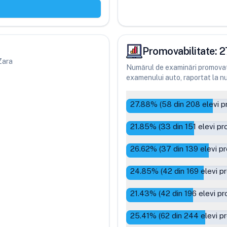
Promovabilitate:
2
 Zara
Numărul de examinări promovate
examenului auto, raportat la num
27.88
% (
58
din
208
elevi p
21.85
% (
33
din
151
elevi pr
26.62
% (
37
din
139
elevi p
24.85
% (
42
din
169
elevi p
21.43
% (
42
din
196
elevi pr
25.41
% (
62
din
244
elevi p