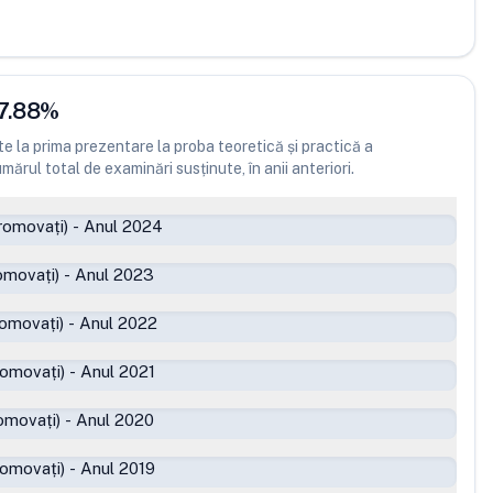
7.88
%
 la prima prezentare la proba teoretică și practică a
ărul total de examinări susținute, în anii anteriori.
romovați)
-
Anul 2024
omovați)
-
Anul 2023
romovați)
-
Anul 2022
romovați)
-
Anul 2021
omovați)
-
Anul 2020
romovați)
-
Anul 2019