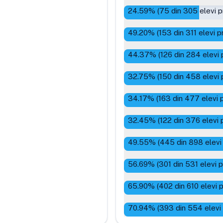
24.59
% (
75
din
305
elevi p
49.20
% (
153
din
311
elevi p
44.37
% (
126
din
284
elevi 
32.75
% (
150
din
458
elevi 
34.17
% (
163
din
477
elevi 
32.45
% (
122
din
376
elevi 
49.55
% (
445
din
898
elevi
56.69
% (
301
din
531
elevi 
65.90
% (
402
din
610
elevi 
70.94
% (
393
din
554
elevi