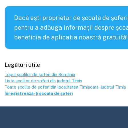
Dacă ești proprietar de școală de șoferi
pentru a adăuga informații despre școa
beneficia de aplicația noastră gratuită!
Legături utile
Topul școlilor de șoferi din România
Lista școlilor de șoferi din județul
Timiș
Toate școlile de șoferi din localitatea
Timișoara
, județul
Timiș
Înregistrează-ți școala de șoferi