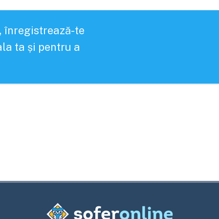
, înregistrează-te
la ta și pentru a