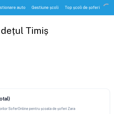
stionare auto
Gestiune școli
Top școli de șoferi
județul
Timiș
otal)
torilor SoferOnline pentru școala de șoferi Zara