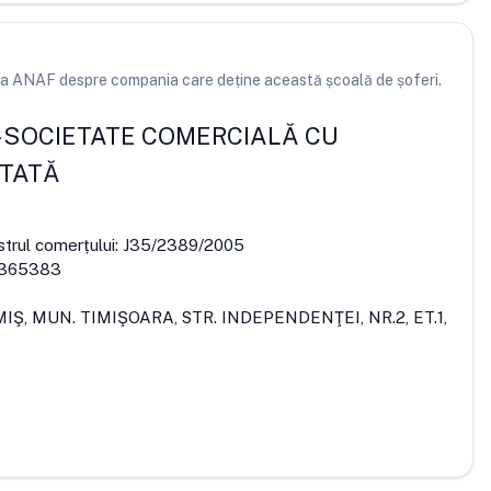
e la ANAF despre compania care deține această școală de șoferi.
-
SOCIETATE COMERCIALĂ CU
ITATĂ
strul comerțului:
J35/2389/2005
365383
MIŞ, MUN. TIMIŞOARA, STR. INDEPENDENŢEI, NR.2, ET.1,