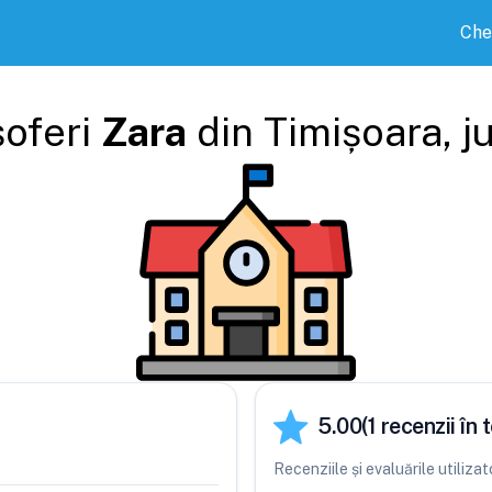
Che
șoferi
Zara
din
Timișoara
, 
5.00
(
1
recenzii în t
Recenziile și evaluările utiliza