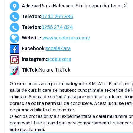
Adresa
:
Piata Balcescu, Str. Independentei nr. 2
Telefon
:
0745 266 996
Telefon
:
0256 274 824
Website
:
www.scoalazara.com/
Facebook
:
scoalaZara
Instagram
:
scoalazara
TikTok
:
Nu are TikTok
Oferim scolarizarea pentru categoriile AM, A1 si B, atat prin 
salile de curs in care se insusesc cunostintele teoretice de le
infiintare Scoala de soferi Zara a prezentat un partener de i
doresc sa obtina permisul de conducere. Acest lucru se reflec
de promovabiliate al cursantilor.

O echipa profesionista si experimentata a carei multumire pro
promovabilitate al candidatilor si comportamentul rutier cor
auto nou formati.