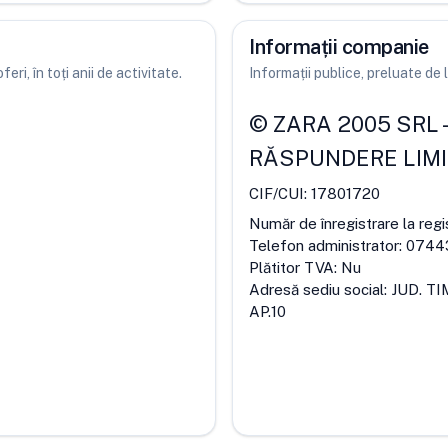
Informații companie
ri, în toți anii de activitate.
Informații publice, preluate d
©
ZARA 2005 SRL
RĂSPUNDERE LIM
CIF/CUI:
17801720
Număr de înregistrare la regi
Telefon administrator:
0744
Plătitor TVA:
Nu
Adresă sediu social:
JUD. TI
AP.10