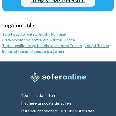
Înregistrează-te acum
Legături utile
Topul școlilor de șoferi din România
Lista școlilor de șoferi din județul
Tulcea
Toate școlile de șoferi din localitatea
Tulcea
, județul
Tulcea
Înregistrează-ți școala de șoferi
Top școli de șoferi
Înscriere la școala de șoferi
Întrebări chestionare DRPCIV și Atestate