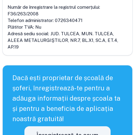
Număr de înregistrare la registrul comerțului:
F36/263/2008
Telefon administrator:
0726340471
Plătitor TVA:
Nu
Adresă sediu social:
JUD. TULCEA, MUN. TULCEA,
ALEEA METALURGIŞTILOR, NR.7, BL.X1, SC.A, ET.4,
AP.19
Dacă ești proprietar de școală de
șoferi, înregistrează-te pentru a
adăuga informații despre școala ta
și pentru a beneficia de aplicația
noastră gratuită!