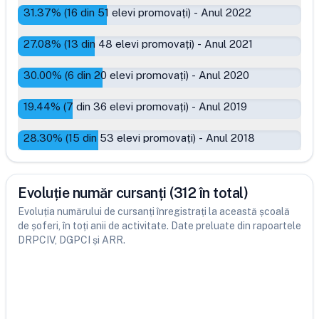
31.37
% (
16
din
51
elevi promovați)
-
Anul 2022
27.08
% (
13
din
48
elevi promovați)
-
Anul 2021
30.00
% (
6
din
20
elevi promovați)
-
Anul 2020
19.44
% (
7
din
36
elevi promovați)
-
Anul 2019
28.30
% (
15
din
53
elevi promovați)
-
Anul 2018
Evoluție număr cursanți (312 în total)
Evoluția numărului de cursanți înregistrați la această școală
de șoferi, în toți anii de activitate. Date preluate din rapoartele
DRPCIV, DGPCI și ARR.