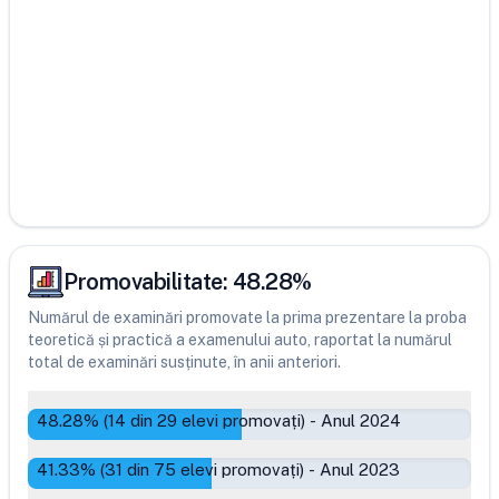
Promovabilitate:
48.28
%
Numărul de examinări promovate la prima prezentare la proba
teoretică și practică a examenului auto, raportat la numărul
total de examinări susținute, în anii anteriori.
48.28
% (
14
din
29
elevi promovați)
-
Anul 2024
41.33
% (
31
din
75
elevi promovați)
-
Anul 2023