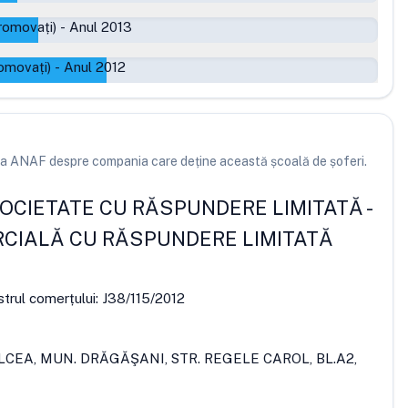
romovați)
-
Anul 2013
omovați)
-
Anul 2012
e la ANAF despre compania care deține această școală de șoferi.
SOCIETATE CU RĂSPUNDERE LIMITATĂ
-
CIALĂ CU RĂSPUNDERE LIMITATĂ
strul comerțului:
J38/115/2012
ÂLCEA, MUN. DRĂGĂŞANI, STR. REGELE CAROL, BL.A2,