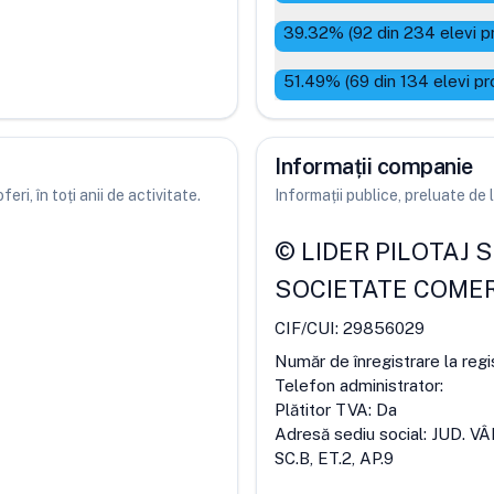
39.32
% (
92
din
234
elevi p
51.49
% (
69
din
134
elevi pr
Informații companie
ri, în toți anii de activitate.
Informații publice, preluate d
©
LIDER PILOTAJ 
SOCIETATE COMER
CIF/CUI:
29856029
Număr de înregistrare la regi
Telefon administrator:
Plătitor TVA:
Da
Adresă sediu social:
JUD. V
SC.B, ET.2, AP.9