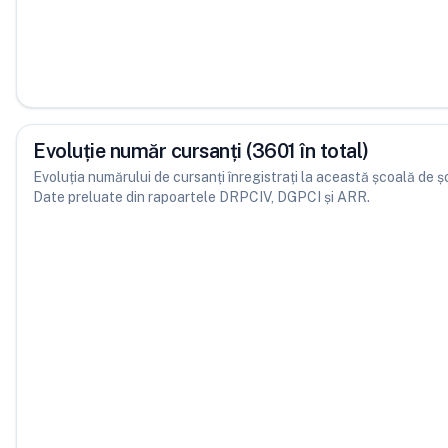
Evoluție număr cursanți (3601 în total)
Evoluția numărului de cursanți înregistrați la această școală de șofe
Date preluate din rapoartele DRPCIV, DGPCI și ARR.