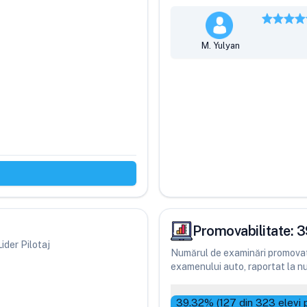
M. Yulyan
Promovabilitate:
3
Lider Pilotaj
Numărul de examinări promovate
examenului auto, raportat la num
39.32
% (
127
din
323
elevi 