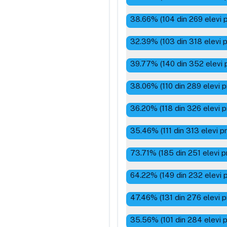
38.66
% (
104
din
269
elevi 
32.39
% (
103
din
318
elevi 
39.77
% (
140
din
352
elevi 
38.06
% (
110
din
289
elevi p
36.20
% (
118
din
326
elevi p
35.46
% (
111
din
313
elevi p
73.71
% (
185
din
251
elevi p
64.22
% (
149
din
232
elevi 
47.46
% (
131
din
276
elevi p
35.56
% (
101
din
284
elevi 