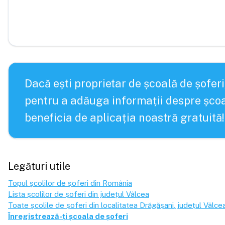
Dacă ești proprietar de școală de șoferi
pentru a adăuga informații despre școa
beneficia de aplicația noastră gratuită!
Legături utile
Topul școlilor de șoferi din România
Lista școlilor de șoferi din județul
Vâlcea
Toate școlile de șoferi din localitatea
Drăgășani
, județul
Vâlce
Înregistrează-ți școala de șoferi