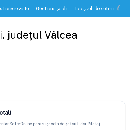
stionare auto
Gestiune școli
Top școli de șoferi
i
, județul
Vâlcea
otal)
torilor SoferOnline pentru școala de șoferi Lider Pilotaj