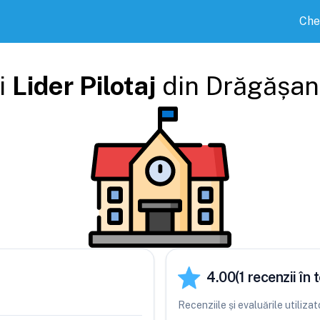
Che
i
Lider Pilotaj
din
Drăgășan
4.00
(
1
recenzii în t
Recenziile și evaluările utiliza