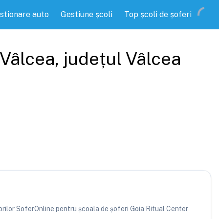
stionare auto
Gestiune școli
Top școli de șoferi
Vâlcea
, județul
Vâlcea
torilor SoferOnline pentru școala de șoferi Goia Ritual Center