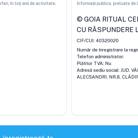
ri, în toți anii de activitate.
Informații publice, preluate d
©
GOIA RITUAL CEN
CU RĂSPUNDERE L
CIF/CUI:
40320020
Număr de înregistrare la regi
Telefon administrator:
Plătitor TVA:
Nu
Adresă sediu social:
JUD. V
ALECSANDRI, NR.8, CLĂDIRE