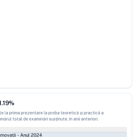
1.19
%
 la prima prezentare la proba teoretică și practică a
ărul total de examinări susținute, în anii anteriori.
omovați)
-
Anul 2024