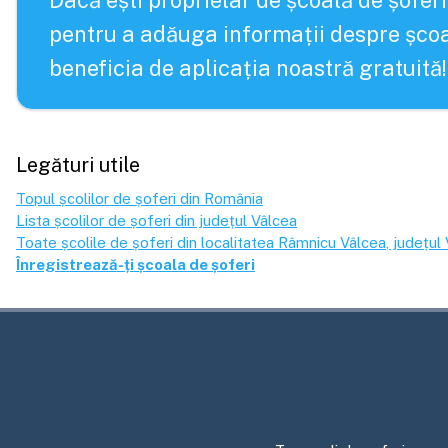
Dacă ești proprietar de școală de șoferi
pentru a adăuga informații despre școa
beneficia de aplicația noastră gratuită!
Legături utile
Topul școlilor de șoferi din România
Lista școlilor de șoferi din județul
Vâlcea
Toate școlile de șoferi din localitatea
Râmnicu Vâlcea
, județul
Înregistrează-ți școala de șoferi