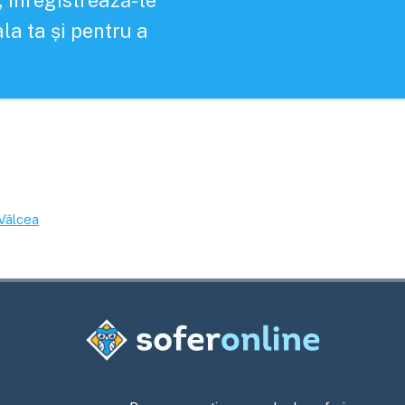
, înregistrează-te
la ta și pentru a
Vâlcea