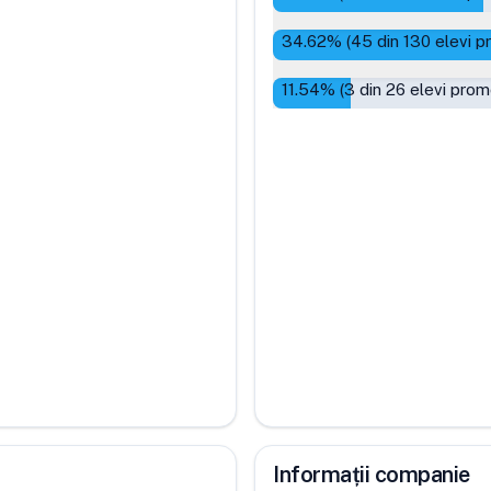
34.62
% (
45
din
130
elevi p
11.54
% (
3
din
26
elevi prom
Informații companie