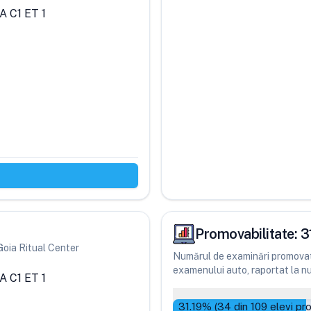
 C1 ET 1
Promovabilitate:
3
 Goia Ritual Center
Numărul de examinări promovate
examenului auto, raportat la num
 C1 ET 1
31.19
% (
34
din
109
elevi pr