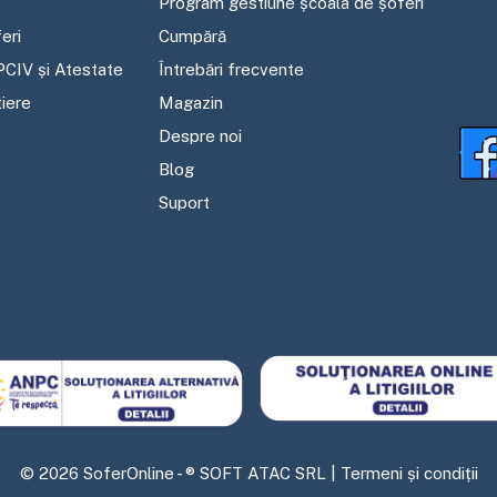
Program gestiune școala de șoferi
eri
Cumpără
PCIV și Atestate
Întrebări frecvente
tiere
Magazin
Despre noi
Blog
Suport
©
2026
SoferOnline - ® SOFT ATAC SRL |
Termeni și condiții