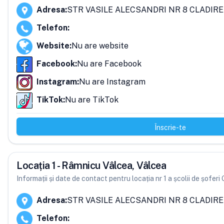
Adresa
:
STR VASILE ALECSANDRI NR 8 CLADIREA
Telefon
:
Website
:
Nu are website
Facebook
:
Nu are Facebook
Instagram
:
Nu are Instagram
TikTok
:
Nu are TikTok
Înscrie-te
Locația 1 - Râmnicu Vâlcea, Vâlcea
Informații și date de contact pentru locația nr 1 a școlii de șoferi
Adresa
:
STR VASILE ALECSANDRI NR 8 CLADIREA
Telefon
: