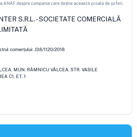
e la ANAF despre compania care deține această școală de șoferi.
TER S.R.L.
-
SOCIETATE COMERCIALĂ
IMITATĂ
strul comerțului:
J38/1120/2018
ÂLCEA, MUN. RÂMNICU VÂLCEA, STR. VASILE
A C1, ET. 1