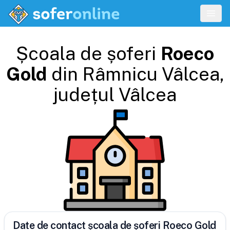
Școala de șoferi
Roeco
Gold
din
Râmnicu Vâlcea
,
județul
Vâlcea
Date de contact școala de șoferi Roeco Gold