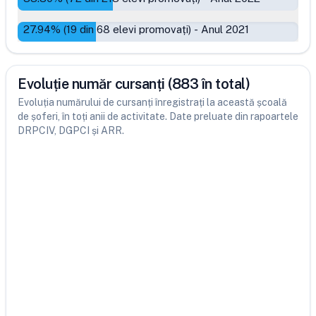
27.94
% (
19
din
68
elevi promovați)
-
Anul 2021
Evoluție număr cursanți (883 în total)
Evoluția numărului de cursanți înregistrați la această școală
de șoferi, în toți anii de activitate. Date preluate din rapoartele
DRPCIV, DGPCI și ARR.