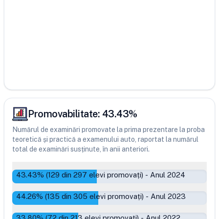
Promovabilitate:
43.43
%
Numărul de examinări promovate la prima prezentare la proba
teoretică și practică a examenului auto, raportat la numărul
total de examinări susținute, în anii anteriori.
43.43
% (
129
din
297
elevi promovați)
-
Anul 2024
44.26
% (
135
din
305
elevi promovați)
-
Anul 2023
33.80
% (
72
din
213
elevi promovați)
-
Anul 2022