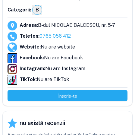
Categorii:
B
Adresa
:
B-dul NICOLAE BALCESCU, nr. 5-7
Telefon
:
0765 056 412
Website
:
Nu are website
Facebook
:
Nu are Facebook
Instagram
:
Nu are Instagram
TikTok
:
Nu are TikTok
Înscrie-te
nu există recenzii
Recenziile și evaluările utilizatorilor SoferOnline pentru