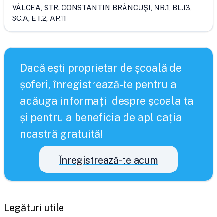
VÂLCEA, STR. CONSTANTIN BRÂNCUŞI, NR.1, BL.I3,
SC.A, ET.2, AP.11
Dacă ești proprietar de școală de
șoferi, înregistrează-te pentru a
adăuga informații despre școala ta
și pentru a beneficia de aplicația
noastră gratuită!
Înregistrează-te acum
Legături utile