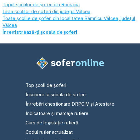
Topul școlilor de șoferi din România
Lista școlilor de șoferi din județul
Vâlcea
Toate școlile de șoferi din localitatea
Râmnicu Vâlcea
, județul
Vâlcea
Înregistrează-ți școala de șoferi
Top școli de șoferi
Înscriere la școala de șoferi
Întrebări chestionare DRPCIV și Atestate
Indicatoare și marcaje rutiere
Curs de legislație rutieră
Codul rutier actualizat