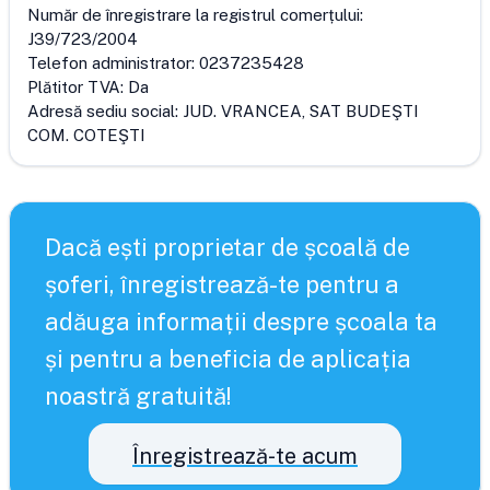
Număr de înregistrare la registrul comerțului:
J39/723/2004
Telefon administrator:
0237235428
Plătitor TVA:
Da
Adresă sediu social:
JUD. VRANCEA, SAT BUDEŞTI
COM. COTEŞTI
Dacă ești proprietar de școală de
șoferi, înregistrează-te pentru a
adăuga informații despre școala ta
și pentru a beneficia de aplicația
noastră gratuită!
Înregistrează-te acum