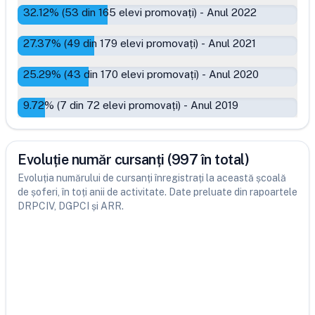
32.12
% (
53
din
165
elevi promovați)
-
Anul 2022
27.37
% (
49
din
179
elevi promovați)
-
Anul 2021
25.29
% (
43
din
170
elevi promovați)
-
Anul 2020
9.72
% (
7
din
72
elevi promovați)
-
Anul 2019
Evoluție număr cursanți (997 în total)
Evoluția numărului de cursanți înregistrați la această școală
de șoferi, în toți anii de activitate. Date preluate din rapoartele
DRPCIV, DGPCI și ARR.