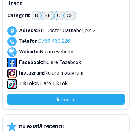
Trans
Categorii:
B
BE
C
CE
Adresa
:
Str. Doctor Carnabel, Nr. 2
Telefon
:
0766 469 226
Website
:
Nu are website
Facebook
:
Nu are Facebook
Instagram
:
Nu are Instagram
TikTok
:
Nu are TikTok
Înscrie-te
nu există recenzii