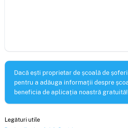
Dacă ești proprietar de școală de șoferi
pentru a adăuga informații despre școa
beneficia de aplicația noastră gratuită!
Legături utile