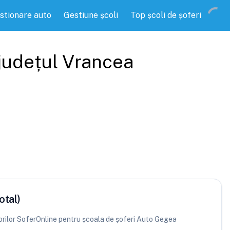
stionare auto
Gestiune școli
Top școli de șoferi
 județul
Vrancea
otal)
atorilor SoferOnline pentru școala de șoferi Auto Gegea