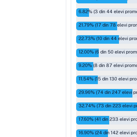
6.82
% (
3
din
44
elevi promo
21.79
% (
17
din
78
elevi pro
22.73
% (
10
din
44
elevi pro
12.00
% (
6
din
50
elevi prom
9.20
% (
8
din
87
elevi promo
11.54
% (
15
din
130
elevi pro
29.96
% (
74
din
247
elevi p
32.74
% (
73
din
223
elevi p
17.60
% (
41
din
233
elevi pr
16.90
% (
24
din
142
elevi pr