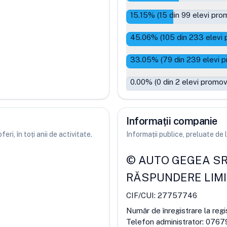
15.15
% (
15
din
99
elevi prom
45.06
% (
105
din
233
elevi 
33.05
% (
79
din
239
elevi p
0.00
% (
0
din
2
elevi promov
Informații companie
ri, în toți anii de activitate.
Informații publice, preluate d
©
AUTO GEGEA S
RĂSPUNDERE LIM
CIF/CUI:
27757746
Număr de înregistrare la regi
Telefon administrator:
0767