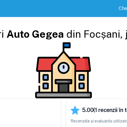
Che
ri
Auto Gegea
din
Focșani
,
5.00
(
1
recenzii în t
Recenziile și evaluările utiliz