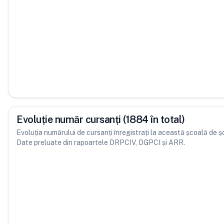
Evoluție număr cursanți (1884 în total)
Evoluția numărului de cursanți înregistrați la această școală de șofe
Date preluate din rapoartele DRPCIV, DGPCI și ARR.