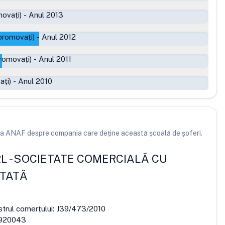
ovați)
-
Anul 2013
promovați)
-
Anul 2012
romovați)
-
Anul 2011
ați)
-
Anul 2010
e la ANAF despre compania care deține această școală de șoferi.
RL
-
SOCIETATE COMERCIALĂ CU
ITATĂ
strul comerțului:
J39/473/2010
920043