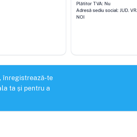
Plătitor TVA:
Nu
Adresă sediu social:
JUD. V
NOI
, înregistrează-te
la ta și pentru a