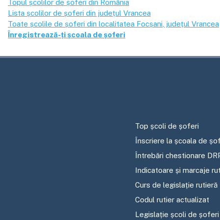
Topul școlilor de șoferi din România
Lista școlilor de șoferi din județul
Vrancea
Toate școlile de șoferi din localitatea
Focșani
, județul
Vrancea
Înregistrează-ți școala de șoferi
Top școli de șoferi
Înscriere la școala de șof
Întrebări chestionare DR
Indicatoare și marcaje ru
Curs de legislație rutieră
Codul rutier actualizat
Legislație școli de șoferi