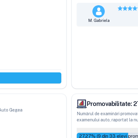
M. Gabriela
Promovabilitate:
2
i Auto Gegea
Numărul de examinări promovate
examenului auto, raportat la num
27.27
% (
9
din
33
elevi prom