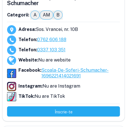
Schumacher
Categorii:
A
AM
B
Adresa
:
Sos. Vrancei, nr. 10B
Telefon
:
0762 606 188
Telefon
:
0337 103 351
Website
:
Nu are website
Facebook
:
Scoala-De-Soferi-Schumacher-
1696221414021691
Instagram
:
Nu are Instagram
TikTok
:
Nu are TikTok
Înscrie-te