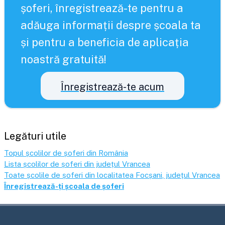
șoferi, înregistrează-te pentru a
adăuga informații despre școala ta
și pentru a beneficia de aplicația
noastră gratuită!
Înregistrează-te acum
Legături utile
Topul școlilor de șoferi din România
Lista școlilor de șoferi din județul
Vrancea
Toate școlile de șoferi din localitatea
Focșani
, județul
Vrancea
Înregistrează-ți școala de șoferi