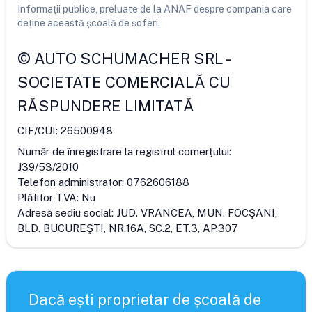
Informații publice, preluate de la ANAF despre compania care
deține această școală de șoferi.
©
AUTO SCHUMACHER SRL
-
SOCIETATE COMERCIALĂ CU
RĂSPUNDERE LIMITATĂ
CIF/CUI:
26500948
Număr de înregistrare la registrul comerțului:
J39/53/2010
Telefon administrator:
0762606188
Plătitor TVA:
Nu
Adresă sediu social:
JUD. VRANCEA, MUN. FOCŞANI,
BLD. BUCUREŞTI, NR.16A, SC.2, ET.3, AP.307
Dacă ești proprietar de școală de