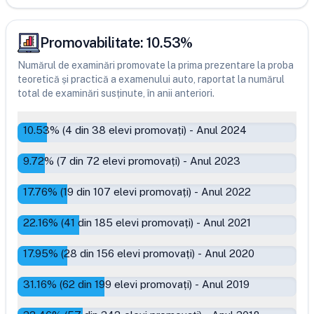
Promovabilitate:
10.53
%
Numărul de examinări promovate la prima prezentare la proba
teoretică și practică a examenului auto, raportat la numărul
total de examinări susținute, în anii anteriori.
10.53
% (
4
din
38
elevi promovați)
-
Anul 2024
9.72
% (
7
din
72
elevi promovați)
-
Anul 2023
17.76
% (
19
din
107
elevi promovați)
-
Anul 2022
22.16
% (
41
din
185
elevi promovați)
-
Anul 2021
17.95
% (
28
din
156
elevi promovați)
-
Anul 2020
31.16
% (
62
din
199
elevi promovați)
-
Anul 2019