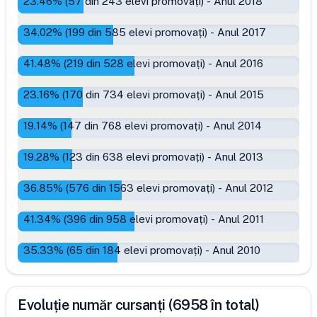
23.46
% (
57
din
243
elevi promovați)
-
Anul 2018
34.02
% (
199
din
585
elevi promovați)
-
Anul 2017
41.48
% (
219
din
528
elevi promovați)
-
Anul 2016
23.16
% (
170
din
734
elevi promovați)
-
Anul 2015
19.14
% (
147
din
768
elevi promovați)
-
Anul 2014
19.28
% (
123
din
638
elevi promovați)
-
Anul 2013
36.85
% (
576
din
1563
elevi promovați)
-
Anul 2012
41.34
% (
396
din
958
elevi promovați)
-
Anul 2011
35.33
% (
65
din
184
elevi promovați)
-
Anul 2010
Evoluție număr cursanți (6958 în total)