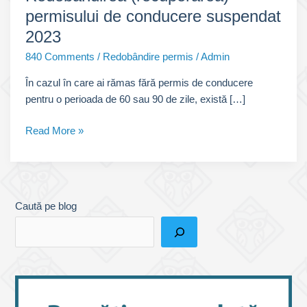
permisului de conducere suspendat
2023
840 Comments
/
Redobândire permis
/
Admin
În cazul în care ai rămas fără permis de conducere
pentru o perioada de 60 sau 90 de zile, există […]
Redobândirea
Read More »
(recuperarea)
permisului
de
conducere
Caută pe blog
suspendat
2023