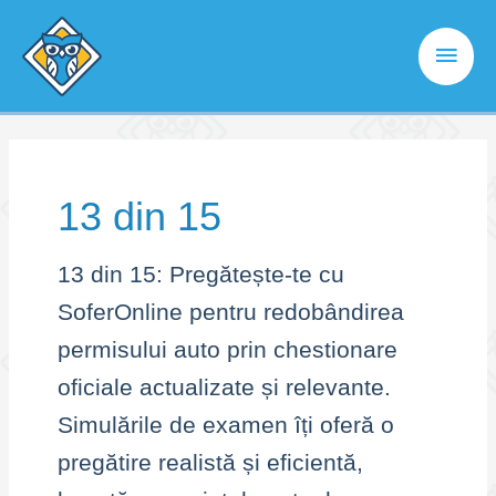
Skip
to
Main
content
Men
13 din 15
13 din 15: Pregătește-te cu
SoferOnline pentru redobândirea
permisului auto prin chestionare
oficiale actualizate și relevante.
Simulările de examen îți oferă o
pregătire realistă și eficientă,