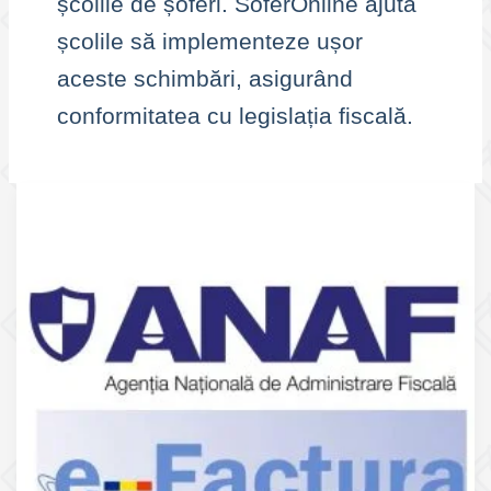
școlile de șoferi. SoferOnline ajută
școlile să implementeze ușor
aceste schimbări, asigurând
conformitatea cu legislația fiscală.