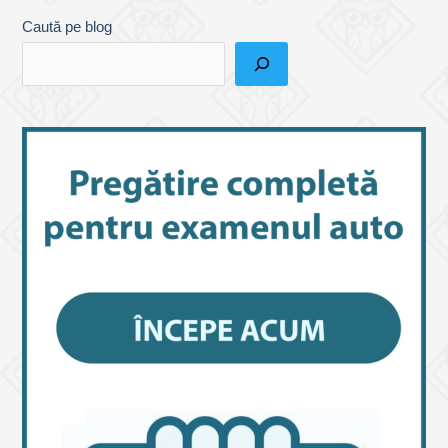
de
Caută pe blog
șoferi,
prin
SPV
și
ANAF