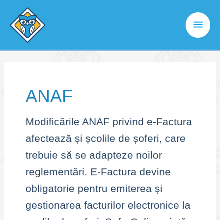
Skip
to
Main
content
Men
ANAF
Modificările ANAF privind e-Factura
afectează și școlile de șoferi, care
trebuie să se adapteze noilor
reglementări. E-Factura devine
obligatorie pentru emiterea și
gestionarea facturilor electronice la