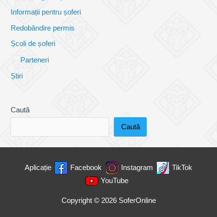
Informații pentru șoferi
Redobândire permis
Școli de șoferi
Parteneri
Știri
Caută
Caută
Aplicație
Facebook
Instagram
TikTok
YouTube
Copyright © 2026
SoferOnline