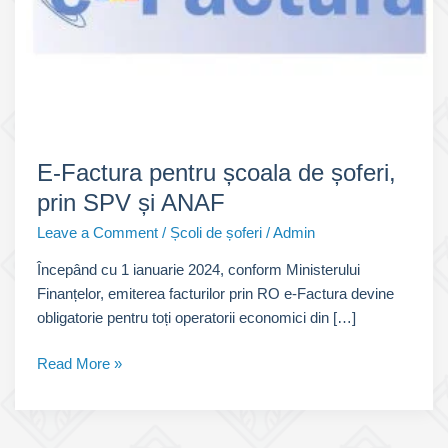
E-Factura pentru școala de șoferi,
prin SPV și ANAF
Leave a Comment
/
Școli de șoferi
/
Admin
Începând cu 1 ianuarie 2024, conform Ministerului
Finanțelor, emiterea facturilor prin RO e-Factura devine
obligatorie pentru toți operatorii economici din […]
E-
Read More »
Factura
pentru
școala