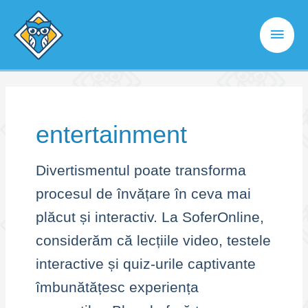
Skip
to
Main
content
Men
entertainment
Divertismentul poate transforma
procesul de învățare în ceva mai
plăcut și interactiv. La SoferOnline,
considerăm că lecțiile video, testele
interactive și quiz-urile captivante
îmbunătățesc experiența