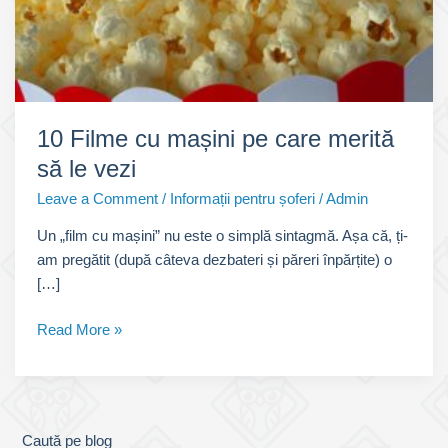
10 Filme cu mașini pe care merită
să le vezi
Leave a Comment
/
Informații pentru șoferi
/
Admin
Un „film cu mașini” nu este o simplă sintagmă. Așa că, ți-
am pregătit (după câteva dezbateri și păreri înpărțite) o
[…]
10
Read More »
Filme
cu
mașini
pe
Caută pe blog