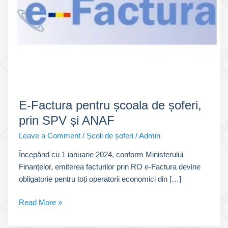
E-Factura pentru școala de șoferi,
prin SPV și ANAF
Leave a Comment
/
Școli de șoferi
/
Admin
Începând cu 1 ianuarie 2024, conform Ministerului
Finanțelor, emiterea facturilor prin RO e-Factura devine
obligatorie pentru toți operatorii economici din […]
E-
Read More »
Factura
pentru