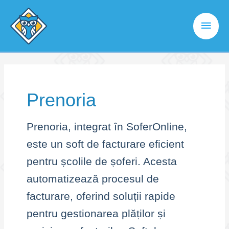
Skip
to
Main
content
Men
Prenoria
Prenoria, integrat în SoferOnline,
este un soft de facturare eficient
pentru școlile de șoferi. Acesta
automatizează procesul de
facturare, oferind soluții rapide
pentru gestionarea plăților și