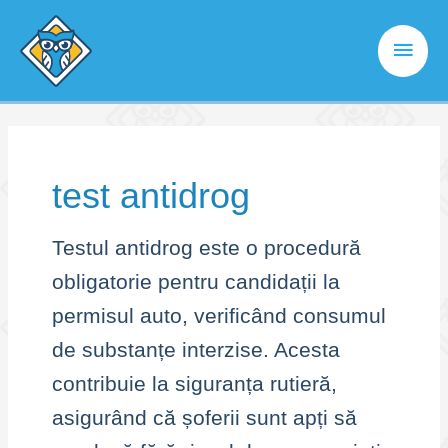
Skip
to
Main
content
Men
test antidrog
Testul antidrog este o procedură
obligatorie pentru candidații la
permisul auto, verificând consumul
de substanțe interzise. Acesta
contribuie la siguranța rutieră,
asigurând că șoferii sunt apți să