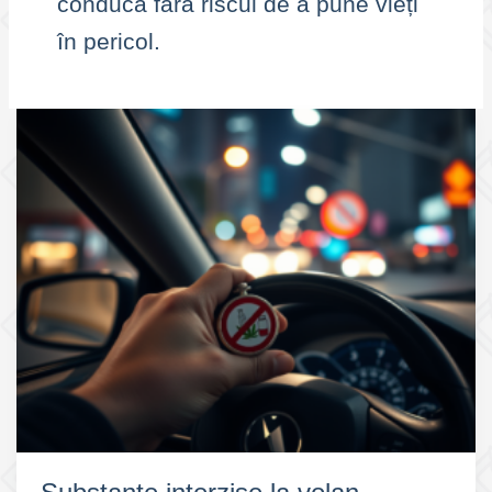
conducă fără riscul de a pune vieți
în pericol.