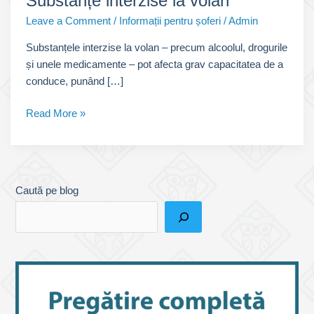
Substanțe interzise la volan
Leave a Comment
/
Informații pentru șoferi
/
Admin
Substanțele interzise la volan – precum alcoolul, drogurile
și unele medicamente – pot afecta grav capacitatea de a
conduce, punând […]
Substanțe
Read More »
interzise
la
volan
Caută pe blog