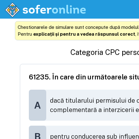
Chestionarele de simulare sunt concepute după modelul prob
Pentru
explicații și pentru a vedea răspunsul corect
,
Categoria
CPC pers
61235
.
În care din următoarele si
dacă titularului permisului de
A
complementară a interzicerii e
B
pentru conducerea sub influenţ