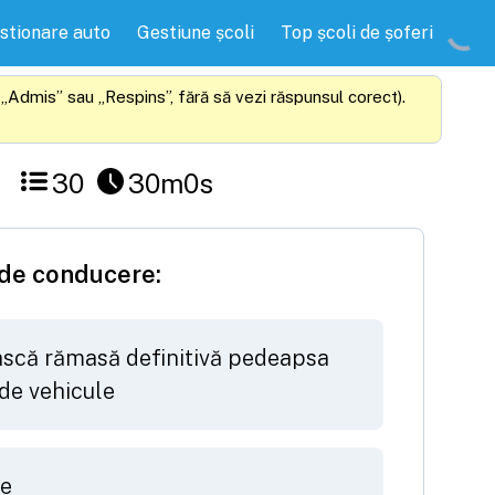
stionare auto
Gestiune școli
Top școli de șoferi
 „Admis” sau „Respins”, fără să vezi răspunsul corect).
30
30m
0s
i de conducere:
ească rămasă definitivă pedeapsa
 de vehicule
ne