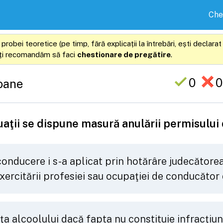
Che
ei teoretice (pe timp, fără explicații la întrebări, ești declarat
 îți recomandăm să faci
chestionare de pregătire
.
0
0
oane
tuaţii se dispune masură anulării permisulu
 conducere i s-a aplicat prin hotărâre judecător
xercitării profesiei sau ocupaţiei de conducător
a alcoolului dacă fapta nu constituie infracţiu