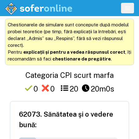
Chestionarele de simulare sunt concepute după modelul
probei teoretice (pe timp, fără explicații la întrebări, ești
declarat „Admis” sau „Respins”, fără să vezi răspunsul
corect).
Pentru
explicații și pentru a vedea răspunsul corect
, îți
recomandăm să faci
chestionare de pregătire
.
Categoria
CPI scurt marfa
0
0
20
20m
0s
62073
.
Sănătatea şi o vedere
bună: