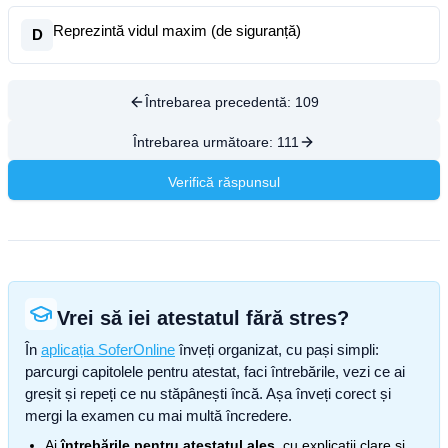
Reprezintă vidul maxim (de siguranță)
D
Întrebarea precedentă:
109
Întrebarea următoare:
111
Verifică răspunsul
Vrei să iei atestatul fără stres?
În
aplicația SoferOnline
înveți organizat, cu pași simpli:
parcurgi capitolele pentru atestat, faci întrebările, vezi ce ai
greșit și repeți ce nu stăpânești încă. Așa înveți corect și
mergi la examen cu mai multă încredere.
Ai
întrebările pentru atestatul ales
, cu explicații clare și