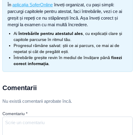
În
aplicația SoferOnline
înveți organizat, cu pași simpli:
parcurgi capitolele pentru atestat, faci întrebările, vezi ce ai
greșit și repeți ce nu stăpânești încă. Așa înveți corect și
mergi la examen cu mai multă încredere.
Ai
întrebările pentru atestatul ales
, cu explicații clare și
capitole parcurse în ritmul tău.
Progresul rămâne salvat: știi ce ai parcurs, ce mai ai de
repetat și cât de pregătit ești.
Întrebările greșite revin în mediul de învățare până
fixezi
corect informația
.
Comentarii
Nu există comentarii aprobate încă.
Comentariu
*