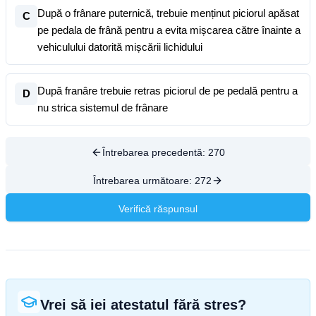
După o frânare puternică, trebuie menținut piciorul apăsat
C
pe pedala de frână pentru a evita mișcarea către înainte a
vehiculului datorită mișcării lichidului
După franâre trebuie retras piciorul de pe pedală pentru a
D
nu strica sistemul de frânare
Întrebarea precedentă:
270
Întrebarea următoare:
272
Verifică răspunsul
Vrei să iei atestatul fără stres?