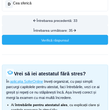
Cea sferică
D
Întrebarea precedentă:
33
Întrebarea următoare:
35
Verifică răspunsul
Vrei să iei atestatul fără stres?
În
aplicația SoferOnline
înveți organizat, cu pași simpli:
parcurgi capitolele pentru atestat, faci întrebările, vezi ce ai
greșit și repeți ce nu stăpânești încă. Așa înveți corect și
mergi la examen cu mai multă încredere.
Ai
întrebările pentru atestatul ales
, cu explicații clare și
capitole parcurse în ritmul tău.