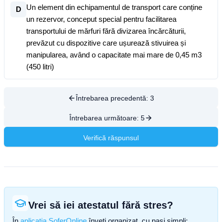
Un element din echipamentul de transport care conține
D
un rezervor, conceput special pentru facilitarea
transportului de mărfuri fără divizarea încărcăturii,
prevăzut cu dispozitive care ușurează stivuirea și
manipularea, având o capacitate mai mare de 0,45 m3
(450 litri)
Întrebarea precedentă:
3
Întrebarea următoare:
5
Verifică răspunsul
Vrei să iei atestatul fără stres?
În
aplicația SoferOnline
înveți organizat, cu pași simpli: