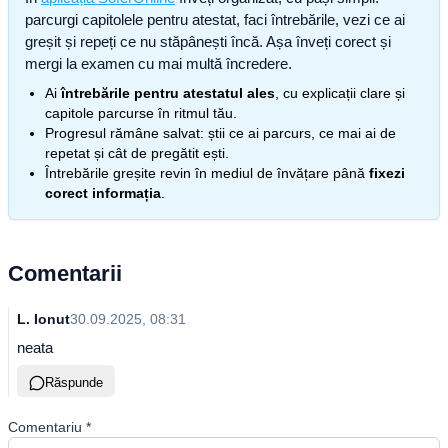
parcurgi capitolele pentru atestat, faci întrebările, vezi ce ai
greșit și repeți ce nu stăpânești încă. Așa înveți corect și
mergi la examen cu mai multă încredere.
Ai
întrebările pentru atestatul ales
, cu explicații clare și
capitole parcurse în ritmul tău.
Progresul rămâne salvat: știi ce ai parcurs, ce mai ai de
repetat și cât de pregătit ești.
Întrebările greșite revin în mediul de învățare până
fixezi
corect informația
.
Comentarii
L. Ionut
30.09.2025, 08:31
neata
Răspunde
Comentariu
*