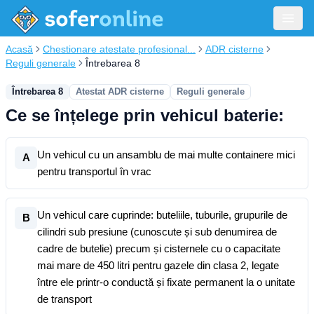
Acasă
Chestionare atestate profesional...
ADR cisterne
Reguli generale
Întrebarea 8
Întrebarea 8
Atestat ADR cisterne
Reguli generale
Ce se înțelege prin vehicul baterie:
Un vehicul cu un ansamblu de mai multe containere mici
A
pentru transportul în vrac
Un vehicul care cuprinde: buteliile, tuburile, grupurile de
B
cilindri sub presiune (cunoscute și sub denumirea de
cadre de butelie) precum și cisternele cu o capacitate
mai mare de 450 litri pentru gazele din clasa 2, legate
între ele printr-o conductă și fixate permanent la o unitate
de transport