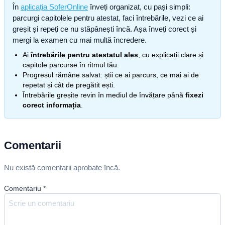
În
aplicația SoferOnline
înveți organizat, cu pași simpli:
parcurgi capitolele pentru atestat, faci întrebările, vezi ce ai
greșit și repeți ce nu stăpânești încă. Așa înveți corect și
mergi la examen cu mai multă încredere.
Ai
întrebările pentru atestatul ales
, cu explicații clare și
capitole parcurse în ritmul tău.
Progresul rămâne salvat: știi ce ai parcurs, ce mai ai de
repetat și cât de pregătit ești.
Întrebările greșite revin în mediul de învățare până
fixezi
corect informația
.
Comentarii
Nu există comentarii aprobate încă.
Comentariu
*