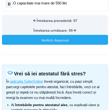
O capacitate mai mare de 550 litri
D
Întrebarea precedentă:
97
Întrebarea următoare:
99
Verifică răspunsul
Vrei să iei atestatul fără stres?
În
aplicația SoferOnline
înveți organizat, cu pași simpli:
parcurgi capitolele pentru atestat, faci întrebările, vezi ce ai
greșit și repeți ce nu stăpânești încă. Așa înveți corect și
mergi la examen cu mai multă încredere.
Ai
întrebările pentru atestatul ales
, cu explicații clare și
capitole parcurse în ritmul tău.