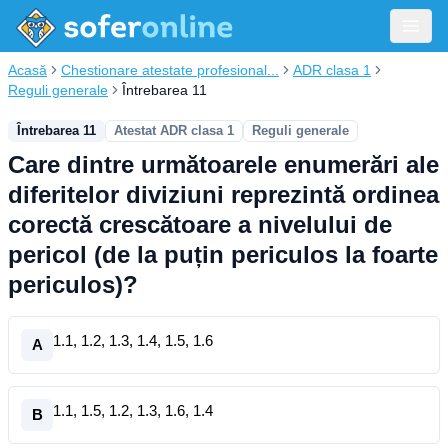
Acasă
Chestionare atestate profesional...
ADR clasa 1
Reguli generale
Întrebarea 11
Întrebarea 11
Atestat ADR clasa 1
Reguli generale
Care dintre următoarele enumerări ale
diferitelor diviziuni reprezintă ordinea
corectă crescătoare a nivelului de
pericol (de la puțin periculos la foarte
periculos)?
1.1, 1.2, 1.3, 1.4, 1.5, 1.6
A
1.1, 1.5, 1.2, 1.3, 1.6, 1.4
B