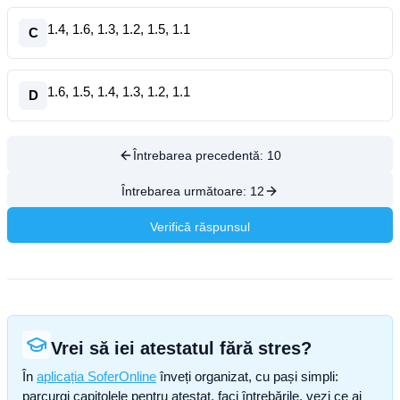
1.4, 1.6, 1.3, 1.2, 1.5, 1.1
C
1.6, 1.5, 1.4, 1.3, 1.2, 1.1
D
Întrebarea precedentă:
10
Întrebarea următoare:
12
Verifică răspunsul
Vrei să iei atestatul fără stres?
În
aplicația SoferOnline
înveți organizat, cu pași simpli:
parcurgi capitolele pentru atestat, faci întrebările, vezi ce ai