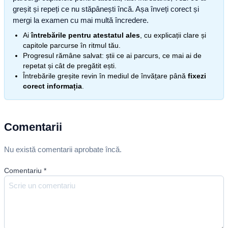
greșit și repeți ce nu stăpânești încă. Așa înveți corect și
mergi la examen cu mai multă încredere.
Ai
întrebările pentru atestatul ales
, cu explicații clare și
capitole parcurse în ritmul tău.
Progresul rămâne salvat: știi ce ai parcurs, ce mai ai de
repetat și cât de pregătit ești.
Întrebările greșite revin în mediul de învățare până
fixezi
corect informația
.
Comentarii
Nu există comentarii aprobate încă.
Comentariu
*